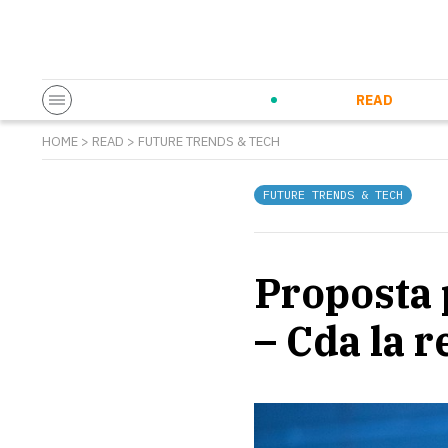
Startup & Entrepreneurship
Corporate Innovation
Eventi in co
N
READ
HOME
>
READ
>
FUTURE TRENDS & TECH
FUTURE TRENDS & TECH
Proposta 
– Cda la 