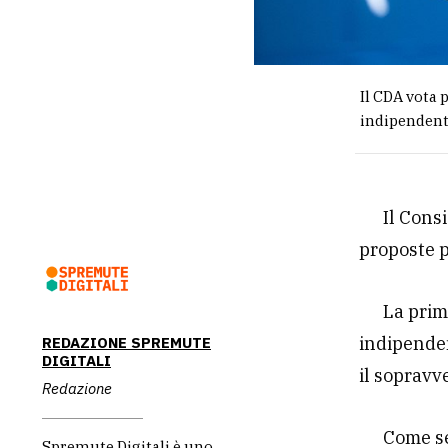
Il CDA vota 
indipendente
Il Cons
proposte p
La prim
indipenden
REDAZIONE SPREMUTE
DIGITALI
il sopravv
Redazione
Come se
Spremute Digitali è uno