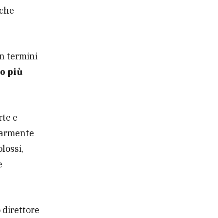
che
n termini
o più
rte e
olarmente
olossi,
e
 direttore