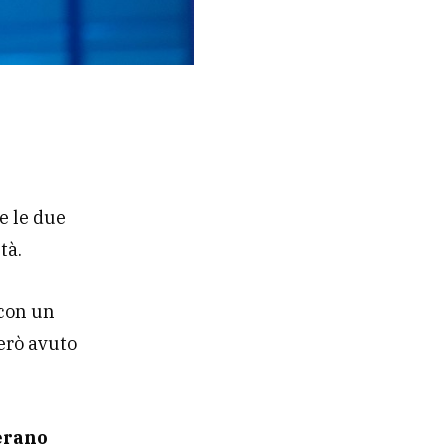
e le due
tà.
con un
però avuto
 erano