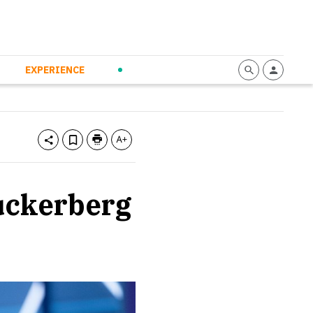
mmunication
Calendario
Personal Empowerment
News and Press
EXPERIENCE
Zuckerberg