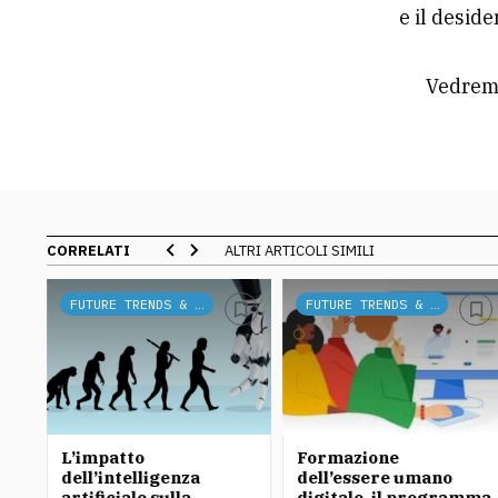
e il desid
Vedremo
CORRELATI
ALTRI ARTICOLI SIMILI
FUTURE TRENDS & TECH
FUTURE TRENDS & TECH
L’impatto
Formazione
dell’intelligenza
dell’essere umano
artificiale sulla
digitale, il programma