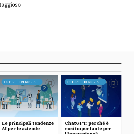
taggioso.
FUTURE TRENDS & TECH
FUTURE TRENDS & TECH
Le principali tendenze
ChatGPT: perché è
Ch
AI per le aziende
così importante per
l’innovazione?