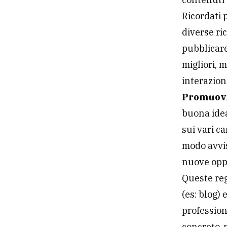
Ricordati 
diverse ri
pubblicare
migliori, 
interazioni
Promuovi
buona idea
sui vari c
modo avvis
nuove oppo
Queste reg
(es: blog)
profession
concreto, 