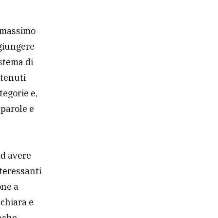
n massimo
ggiungere
istema di
ntenuti
tegorie e,
 parole e
e
ad avere
nteressanti
one a
 chiara e
anche