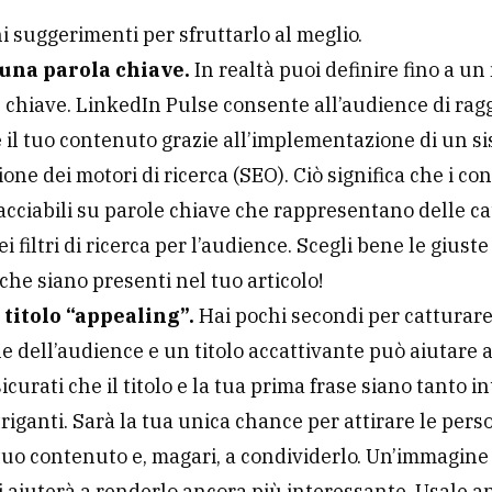
i suggerimenti per sfruttarlo al meglio.
 una parola chiave.
In realtà puoi definire fino a u
e chiave. LinkedIn Pulse consente all’audience di ra
 il tuo contenuto grazie all’implementazione di un s
ione dei motori di ricerca (SEO). Ciò significa che i co
acciabili su parole chiave che rappresentano delle ca
 filtri di ricerca per l’audience. Scegli bene le giuste
 che siano presenti nel tuo articolo!
 titolo “appealing”.
Hai pochi secondi per catturar
ne dell’audience e un titolo accattivante può aiutare 
sicurati che il titolo e la tua prima frase siano tanto i
riganti. Sarà la tua unica chance per attirare le pers
 tuo contenuto e, magari, a condividerlo. Un’immagine
ti aiuterà a renderlo ancora più interessante. Usale 