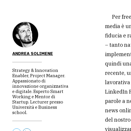
Per fre
media è u
fiducia e 
– tanto na
ANDREA SOLIMENE
implementa
quindi una
Strategy & Innovation
recente, u
Enabler, Project Manager.
Appassionato di
lavorativa
innovazione organizzativa
LinkedIn P
e digitale. Esperto Smart
Working e Mentor di
parole a n
Startup. Lecturer presso
Università e Business
news onlin
school.
del nostro
visualizza