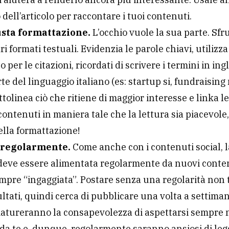
 dell’articolo per raccontare i tuoi contenuti.
usta formattazione.
L’occhio vuole la sua parte. Sfru
ri formati testuali. Evidenzia le parole chiavi, utilizza 
o per le citazioni, ricordati di scrivere i termini in in
te del linguaggio italiano (es: startup si, fundraising 
ttolinea ciò che ritiene di maggior interesse e linka le
 contenuti in maniera tale che la lettura sia piacevol
lla formattazione!
 regolarmente.
Come anche con i contenuti social, l
deve essere alimentata regolarmente da nuovi conte
mpre “ingaggiata”. Postare senza una regolarità non t
ultati, quindi cerca di pubblicare una volta a settimana
matureranno la consapevolezza di aspettarsi sempre 
da te e, dunque, regolarmente saranno ansiosi di legg