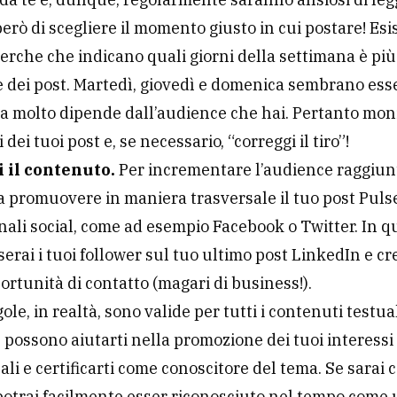
però di scegliere il momento giusto in cui postare! Es
cerche che indicano quali giorni della settimana è più
 dei post. Martedì, giovedì e domenica sembrano esse
ma molto dipende dall’audience che hai. Pertanto moni
 dei tuoi post e, se necessario, “correggi il tiro”!
 il contenuto.
Per incrementare l’audience raggiun
 promuovere in maniera trasversale il tuo post Pul
anali social, come ad esempio Facebook o Twitter. In q
erai i tuoi follower sul tuo ultimo post LinkedIn e cr
rtunità di contatto (magari di business!).
ole, in realtà, sono valide per tutti i contenuti testua
 e possono aiutarti nella promozione dei tuoi interessi
ali e certificarti come conoscitore del tema. Se sarai 
potrai facilmente esser riconosciuto nel tempo come