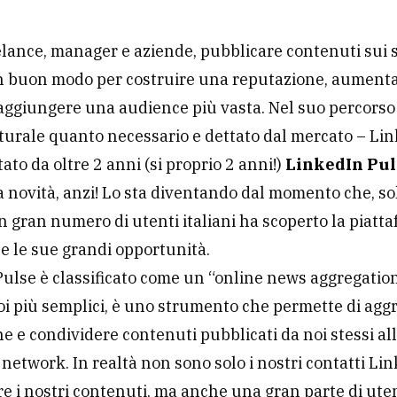
elance, manager e aziende, pubblicare contenuti sui s
n buon modo per costruire una reputazione, aumenta
raggiungere una audience più vasta. Nel suo percorso
turale quanto necessario e dettato dal mercato – Li
to da oltre 2 anni (si proprio 2 anni!)
LinkedIn Pul
 novità, anzi! Lo sta diventando dal momento che, so
n gran numero di utenti italiani ha scoperto la piatt
 e le sue grandi opportunità.
ulse è classificato come un “online news aggregation
oi più semplici, è uno strumento che permette di agg
e e condividere contenuti pubblicati da noi stessi al
 network. In realtà non sono solo i nostri contatti Li
re i nostri contenuti, ma anche una gran parte di ute