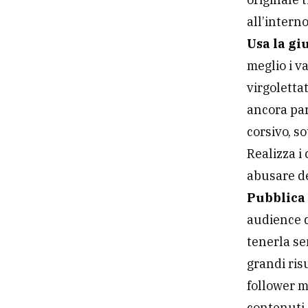
all’interno
Usa la gi
meglio i va
virgolettat
ancora par
corsivo, so
Realizza i
abusare de
Pubblica
audience 
tenerla se
grandi ris
follower 
contenuti 