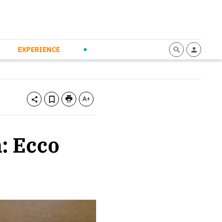
mmunication
Calendario
Personal Empowerment
News and Press
EXPERIENCE
: Ecco