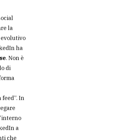
ocial
re la
 evolutivo
nkedIn ha
se
. Non è
lo di
aforma
 feed”. In
regare
l’interno
nkedIn a
nti che