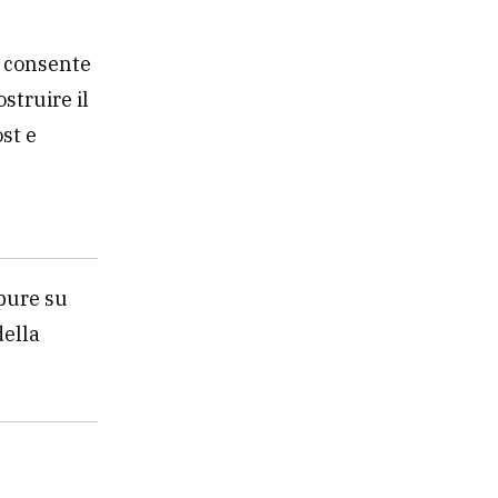
a consente
struire il
ost e
ppure su
della