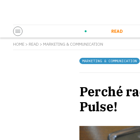
Startup & Entrepreneurship
Corporate Innovation
Eventi in co
N
READ
HOME
>
READ
>
MARKETING & COMMUNICATION
MARKETING & COMMUNICATION
Perché ra
Pulse!