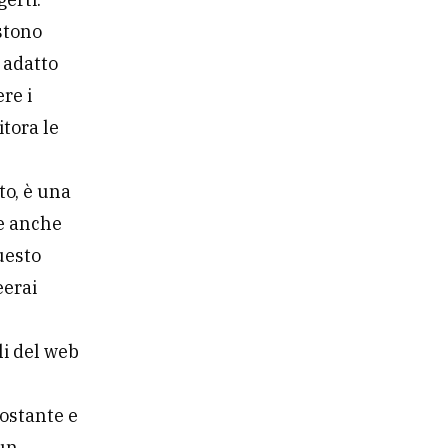
istono
 adatto
re i
tora le
to, è una
se anche
uesto
eerai
li del web
costante e
 un