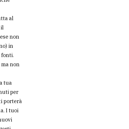
tta al
il
glese non
no) in
 fonti.
e, ma non
a tua
nuti per
i porterà
. I tuoi
nuovi
erti.