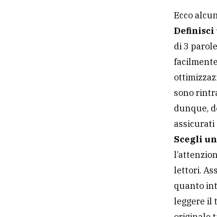
Ecco alcun
Definisci
di 3 parol
facilmente
ottimizzaz
sono rintr
dunque, dei
assicurati
Scegli un
l’attenzio
lettori. As
quanto int
leggere il
originale 