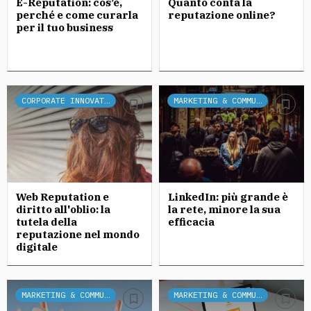
E-Reputation: cos’è,
Quanto conta la
perché e come curarla
reputazione online?
per il tuo business
CORPORATE INNOVATION
MARKETING & COMMUNICATION
Web Reputation e
LinkedIn: più grande è
diritto all'oblio: la
la rete, minore la sua
tutela della
efficacia
reputazione nel mondo
digitale
MARKETING & COMMUNICATION
MARKETING & COMMUNICATION