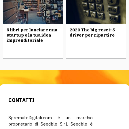
5 libri per lanciare una
2020 The big reset: 5
startup o la tua idea
driver per ripartire
imprenditoriale
CONTATTI
SpremuteDigitali.com è un marchio
proprietario di Seedble S.r.l. Seedble è