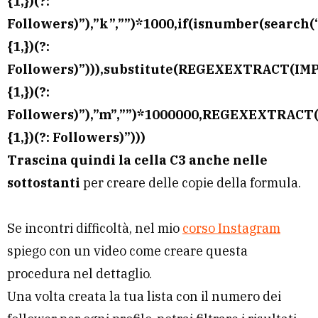
{1,})(?:
Followers)”),”k”,””)*1000,if(isnumber(sear
{1,})(?:
Followers)”))),substitute(REGEXEXTRACT(IMP
{1,})(?:
Followers)”),”m”,””)*1000000,REGEXEXTRACT(
{1,})(?: Followers)”)))
Trascina quindi la cella C3 anche nelle
sottostanti
per creare delle copie della formula.
Se incontri difficoltà, nel mio
corso Instagram
spiego con un video come creare questa
procedura nel dettaglio.
Una volta creata la tua lista con il numero dei