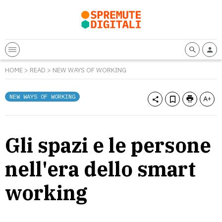
HOME
>
READ
>
NEW WAYS OF WORKING
NEW WAYS OF WORKING
Gli spazi e le persone
nell'era dello smart
working