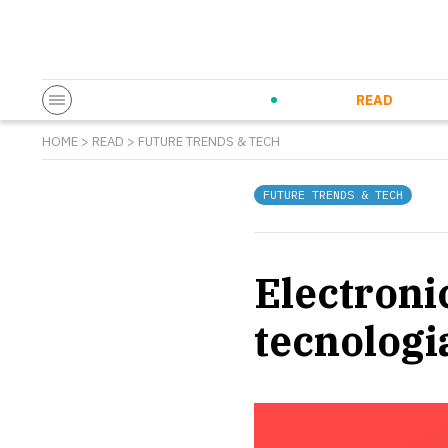
Startup & Entrepreneurship
Corporate Innovation
Eventi in co
N
READ
HOME
>
READ
>
FUTURE TRENDS & TECH
FUTURE TRENDS & TECH
Electronic
tecnologi