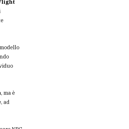
Flight
i
te
n modello
ando
ividuo
a, ma è
e, ad