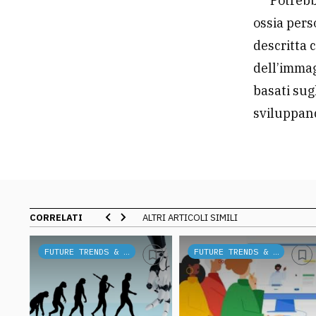
Potrebb
ossia pers
descritta 
dell’immag
basati sug
sviluppan
CORRELATI
ALTRI ARTICOLI SIMILI
FUTURE TRENDS & TECH
FUTURE TRENDS & TECH