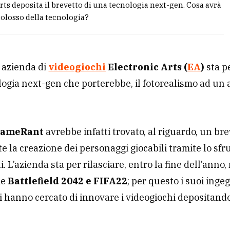
rts deposita il brevetto di una tecnologia next-gen. Cosa avrà
colosso della tecnologia?
 azienda di
videogiochi
Electronic Arts (
EA
)
sta p
ogia next-gen che porterebbe, il fotorealismo ad un 
ameRant
avrebbe infatti trovato, al riguardo, un br
e la creazione dei personaggi giocabili tramite lo sf
li. L’azienda sta per rilasciare, entro la fine dell’anno,
me
Battlefield 2042 e FIFA22
; per questo i suoi inge
i hanno cercato di innovare i videogiochi depositand