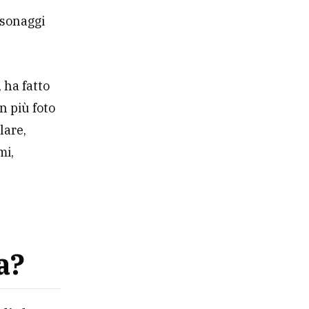
rsonaggi
, ha fatto
n più foto
lare,
mi,
a?