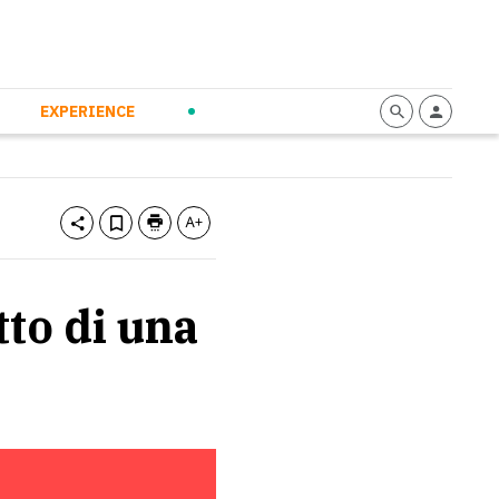
mmunication
Calendario
Personal Empowerment
News and Press
EXPERIENCE
tto di una