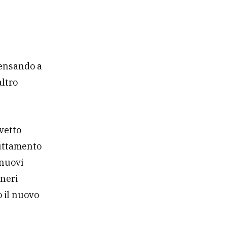
ensando a
altro
evetto
ruttamento
 nuovi
gneri
o il nuovo