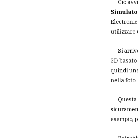
Ciò avv
Simulato
Electronic
utilizzare
Si arri
3D basato
quindi una
nella foto.
Questa 
sicurament
esempio, p