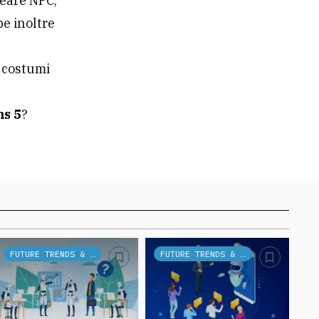
reare NPC,
be inoltre
e costumi
s 5
?
FUTURE TRENDS & TECH
FUTURE TRENDS & TECH