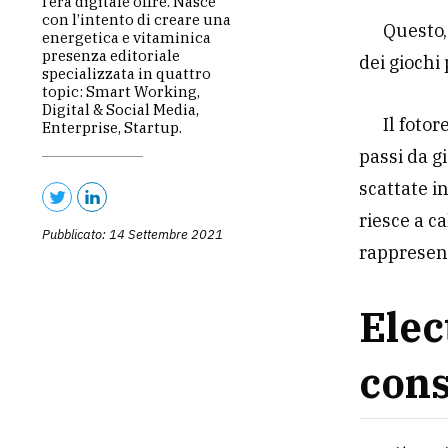
l’era digitale offre. Nasce
con l’intento di creare una
Questo,
energetica e vitaminica
presenza editoriale
dei giochi 
specializzata in quattro
topic: Smart Working,
Digital & Social Media,
Il fotor
Enterprise, Startup.
passi da g
scattate i
riesce a ca
Pubblicato: 14 Settembre 2021
rappresent
Elec
cons