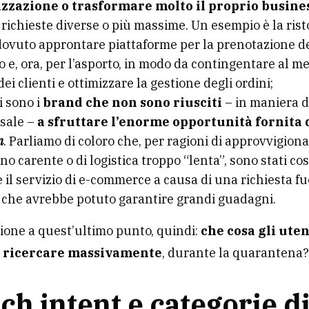
izzazione o trasformare molto il proprio busine
 richieste diverse o più massime. Un esempio è la rist
dovuto approntare piattaforme per la prenotazione de
o e, ora, per l’asporto, in modo da contingentare al me
dei clienti e ottimizzare la gestione degli ordini;
ci sono i
brand che non sono riusciti
– in maniera d
sale –
a sfruttare l’enorme opportunità fornita 
n
. Parliamo di coloro che, per ragioni di approvvigio
o carente o di logistica troppo “lenta”, sono stati cos
 il servizio di e-commerce a causa di una richiesta fu
, che avrebbe potuto garantire grandi guadagni.
zione a quest’ultimo punto, quindi:
che cosa gli ute
a ricercare massivamente
, durante la quarantena
ch intent e categorie d