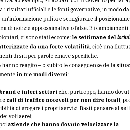
enza: ad esempio, gli accordi con il Governo per far a
i risultati ufficiali e le fonti governative, in modo da
 un’informazione pulita e scongiurare il posizioname
na di notizie approssimative o false. E i cambiamenti 
lontari, ci sono stati eccome:
le settimane del
lock
atterizzate da una forte volatilità
, cioè una flutt
enti di siti per parole chiave specifiche.
 hanno reagito – o subito le conseguenze della situa
lmente
in tre modi diversi
:
brand e interi settori
che, purtroppo, hanno dovut
are
cali di traffico notevoli per non dire totali
, pr
ibilità di erogare i propri servizi. Basti pensare al set
dei voli aerei;
 poi
aziende che hanno dovuto velocizzare la