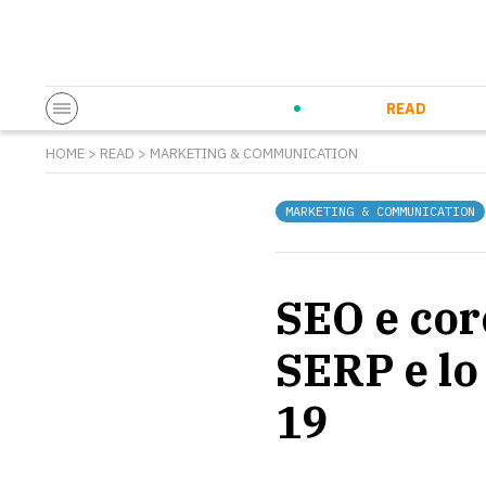
Startup & Entrepreneurship
Corporate Innovation
Eventi in co
N
READ
HOME
>
READ
>
MARKETING & COMMUNICATION
MARKETING & COMMUNICATION
SEO e cor
SERP e lo 
19