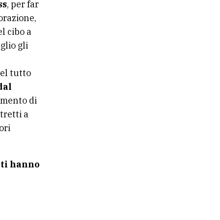
ss
, per far
orazione,
l cibo a
glio gli
el tutto
dal
namento di
tretti a
ori
nti hanno
?
i