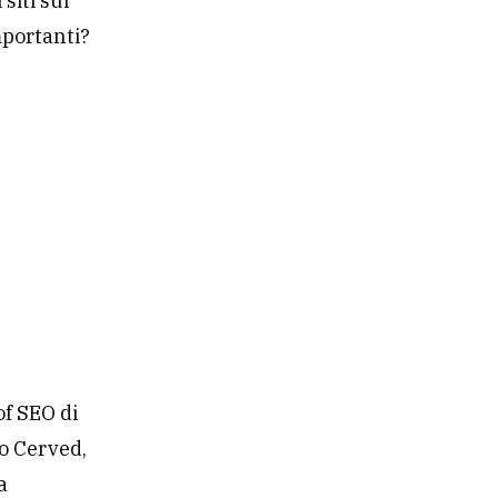
siti sui
mportanti?
of SEO di
po Cerved,
a