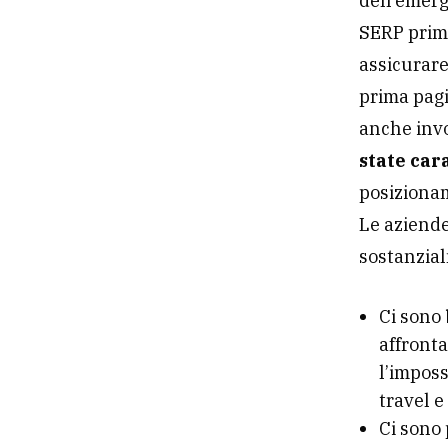
dell’emerg
SERP prima 
assicurare
prima pagi
anche invo
state car
posizionam
Le aziende
sostanzia
Ci sono
affront
l’imposs
travel e 
Ci sono