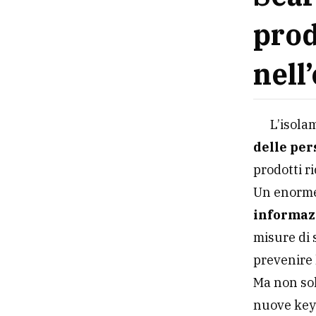
prod
nell
L’isola
delle pe
prodotti ri
Un enorme 
informaz
misure di 
prevenire 
Ma non so
nuove keyw