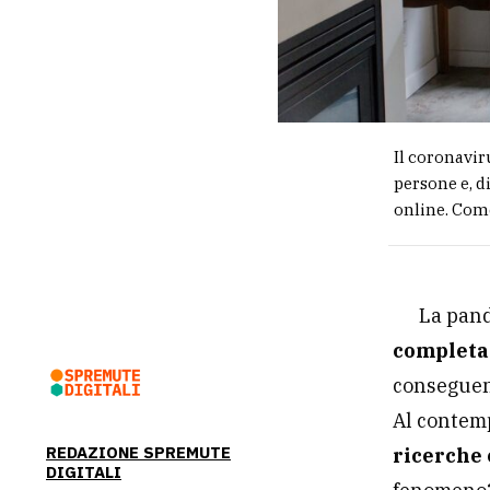
Il coronavir
persone e, d
online. Com
La pand
completa
conseguenza
Al contem
REDAZIONE SPREMUTE
ricerche 
DIGITALI