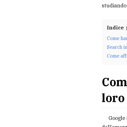
studiando
Indice
Come hann
Search in
Come affr
Come
loro 
Google 