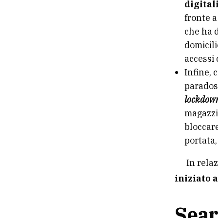
digital
fronte a
che ha 
domicili
accessi 
Infine, 
parados
lockdow
magazzin
bloccare
portata
In rela
iniziato 
Sear