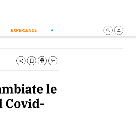
mmunication
Calendario
Personal Empowerment
News and Press
EXPERIENCE
ambiate le
l Covid-