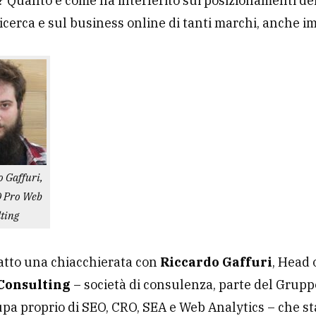
Quanto e come ha interferito sui posizionamenti dei 
ricerca e sul business online di tanti marchi, anche i
o Gaffuri,
O Pro Web
ting
atto una chiacchierata con
Riccardo Gaffuri
, Head 
Consulting
– società di consulenza, parte del Grup
upa proprio di SEO, CRO, SEA e Web Analytics – che st