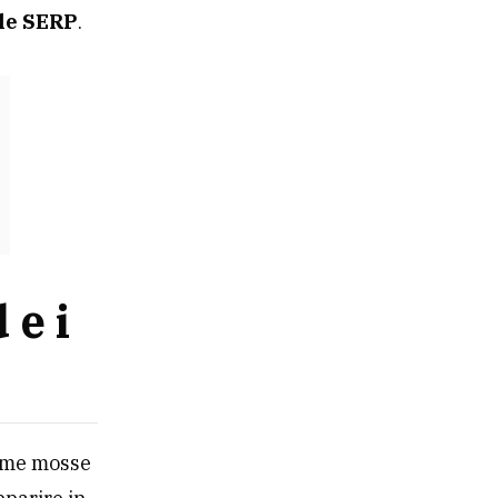
lle SERP
.
 e i
rime mosse