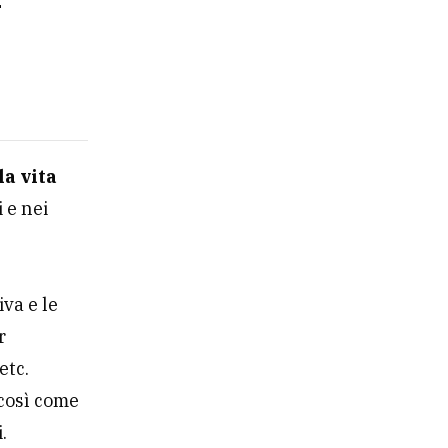
la vita
 e nei
iva e le
r
etc.
così come
.