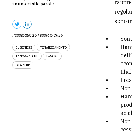
rappre
i numeri alle parole.
regola
sono in
Pubblicato: 16 Febbraio 2016
Sono
Hann
BUSINESS
FINANZIAMENTO
dell
INNOVAZIONE
LAVORO
econ
STARTUP
filia
Pres
Non 
Hann
prod
ad a
Non 
cess