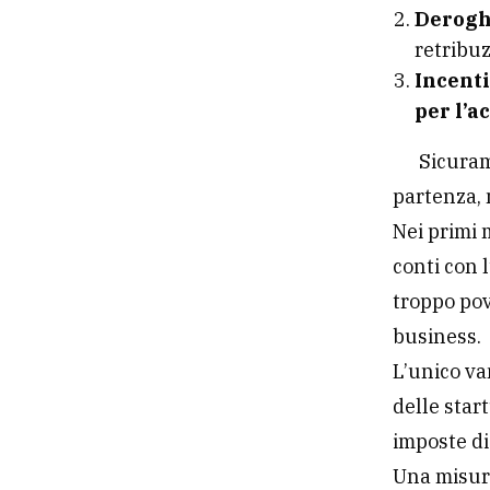
Derog
retribu
Incenti
per l’a
Sicuram
partenza, 
Nei primi 
conti con 
troppo pov
business.
L’unico va
delle star
imposte di
Una misura