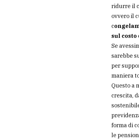
ridurre il
ovvero il 
c
ongelame
sul costo
Se avessim
sarebbe su
per suppor
maniera tot
Questo a m
crescita, 
sostenibil
previdenza
forma di c
le pension