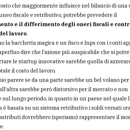
 costo che maggiormente influisce nel bilancio di una 
cuneo fiscale e retributivo, potrebbe prevedere il
nto e il differimento degli oneri fiscali e contr
 del lavoro
.
o la bacchetta magica e un fisco e Inps con i conti a
perfluo dire che l’azione più auspicabile che si potr
tare le startup innovative sarebbe quella di azzerar
ale il costo del lavoro.
io parere se da una parte sarebbe un bel volano per
dall’altra sarebbe però distorsivo per il mercato e non
e sul lungo periodo, in quanto in un paese nel quale 
 è basata su un sistema retributivo i soldi versati or
ontributi dovrebbero (speriamo) rappresentare il mo
e.