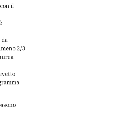
con il
è
3 da
 almeno 2/3
laurea
revetto
rogramma
possono