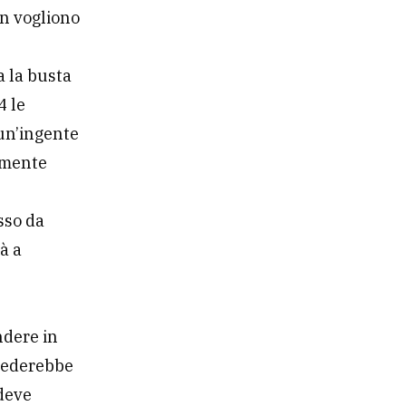
n vogliono
 la busta
4 le
 un’ingente
lamente
sso da
rà a
ndere in
ccederebbe
 deve