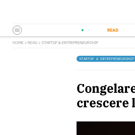
Startup & Entrepreneurship
Corporate Innovation
Eventi in co
N
READ
HOME
>
READ
>
STARTUP & ENTREPRENEURSHIP
STARTUP & ENTREPRENEURSHIP
Congelare 
crescere 