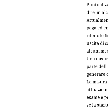
Puntualiz
dire in a
Attualmen
paga ed en
ritenute f
uscita di 
alcuni mes
Una misura
parte dell
generare de
La misura 
attuazione
esame e pe
se la start