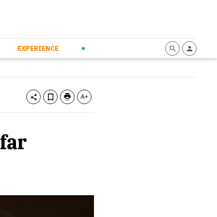
mmunication
Calendario
Personal Empowerment
News and Press
EXPERIENCE
far