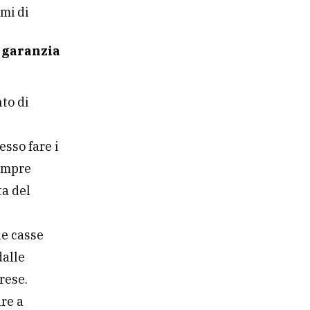
emi di
e
garanzia
to di
esso fare i
sempre
ta del
le casse
dalle
rese.
re a