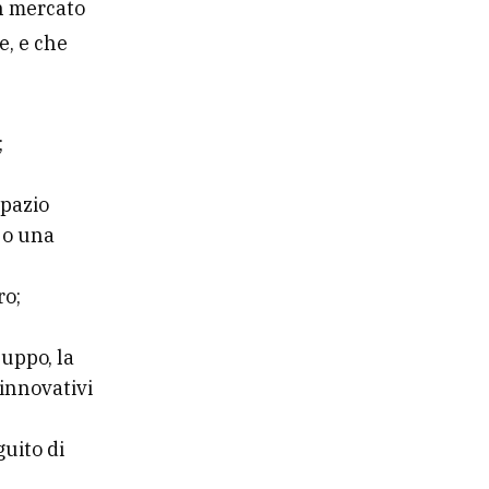
n mercato
e, e che
;
spazio
 o una
ro;
luppo, la
 innovativi
guito di