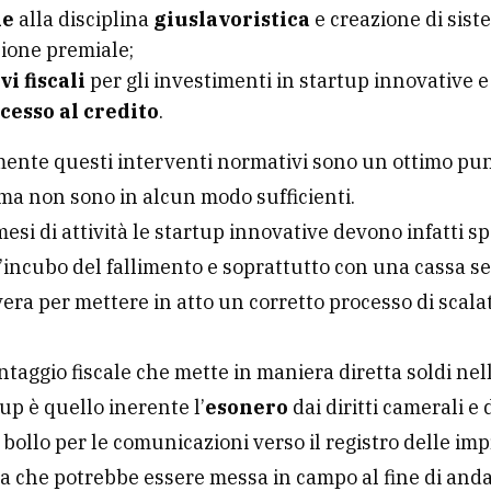
he
alla disciplina
giuslavoristica
e creazione di sist
zione premiale;
vi fiscali
per gli investimenti in startup innovative 
ccesso al credito
.
ente questi interventi normativi sono un ottimo pun
ma non sono in alcun modo sufficienti.
mesi di attività le startup innovative devono infatti sp
l’incubo del fallimento e soprattutto con una cassa 
era per mettere in atto un corretto processo di scala
ntaggio fiscale che mette in maniera diretta soldi nel
tup è quello inerente l’
esonero
dai diritti camerali e 
 bollo per le comunicazioni verso il registro delle imp
 che potrebbe essere messa in campo al fine di anda