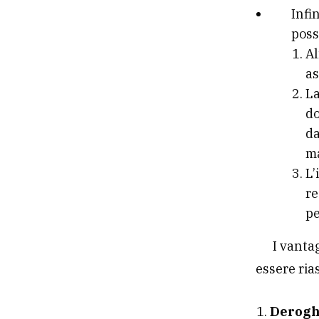
Infi
poss
Al
as
La
do
da
ma
L’
re
pe
I vanta
essere ria
Derog