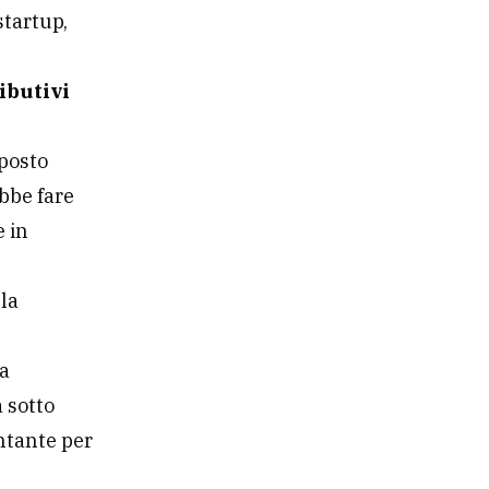
startup,
ibutivi
pposto
ebbe fare
e in
 la
la
a sotto
ntante per