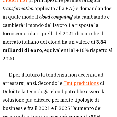
Cloud First
(il principio che permea la
digital
transformation
applicata alla P.A.) e domandandoci
in quale modo il
cloud computing
sta cambiando e
cambierà il mondo del lavoro. La risposta la
forniscono i dati: quelli del 2021 dicono che il
mercato italiano del cloud ha un valore di
3,84
miliardi di euro
, equivalenti al +16% rispetto al
2020.
E per il futuro la tendenza non accenna ad
arrestarsi, anzi. Secondo le
Tmt predictions
di
Deloitte la tecnologia cloud potrebbe essere la
soluzione più efficace per molte tipologie di
business e fra il 2021 e il 2025 l’aumento dei
ricavi nel settore si assesterà
sopra il +30%
.