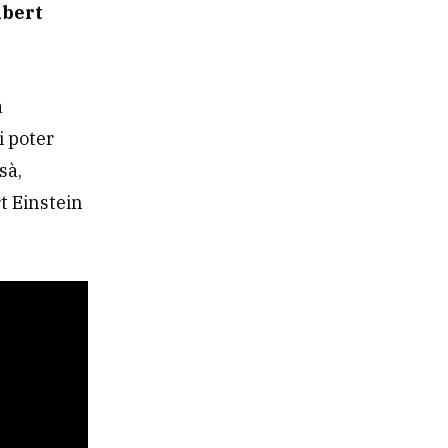
lbert
a
i poter
sà,
rt Einstein