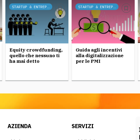
STARTUP & ENTREPRENEURSHIP
STARTUP & ENTREPRENEURSHIP
Equity crowdfunding,
Guida agli incentivi
quello che nessuno ti
alla digitalizzazione
ha mai detto
per le PMI
AZIENDA
SERVIZI