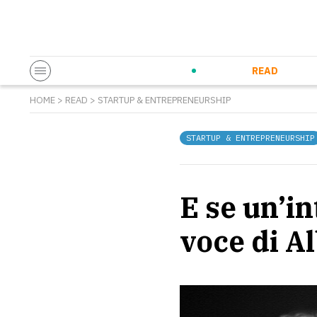
Startup & Entrepreneurship
Corporate Innovation
Eventi in co
N
READ
HOME
>
READ
>
STARTUP & ENTREPRENEURSHIP
STARTUP & ENTREPRENEURSHIP
E se un’in
voce di A