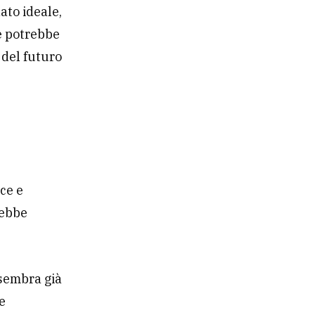
ato ideale,
e potrebbe
 del futuro
e
ice e
rebbe
 sembra già
he