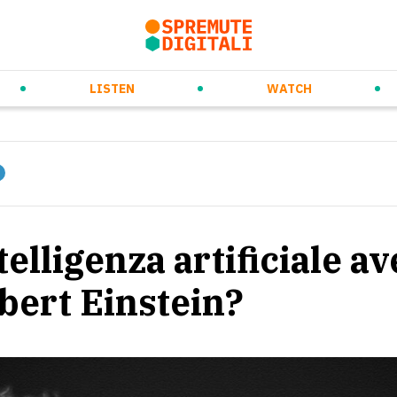
rso
ew Ways of Working
Prossimi eventi
Daily Orange Squeeze
Future Trends & Tech
Videospremute
Eventi passati
Audiospremute
Media partnership
Marketing & Co
LISTEN
WATCH
telligenza artificiale av
lbert Einstein?