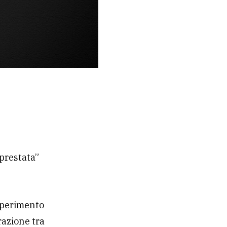
“prestata”
esperimento
razione tra