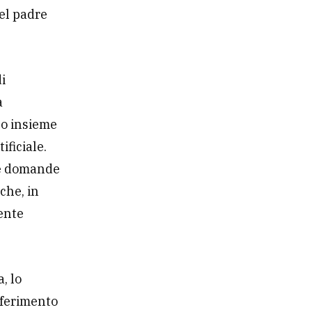
el padre
di
a
so insieme
ificiale.
are domande
che, in
ente
a, lo
iferimento