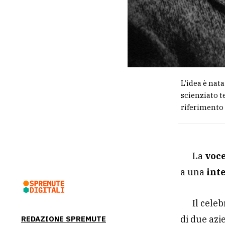
L’idea è nata
scienziato t
riferimento 
La
voce
a una
inte
Il cele
di due azi
REDAZIONE SPREMUTE