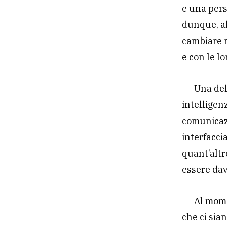
e una pers
dunque, a
cambiare r
e con le lo
Una del
intelligen
comunicazi
interfacci
quant’altr
essere dav
Al mome
che ci sia