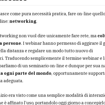
nasce come pura necessità pratica, fare on-line quello
-line:
networking
.
tworking non vuol dire unicamente fare rete, ma
col
ra persone
. I webinar hanno permesso di aggirare il
ella distanza e regalare un modo tutto nuovo di
ci. Traducendo semplicemente il termine webinar e l
parliamo di un seminario on-line e dunque per sua n
da ogni parte del mondo
, opportunamente support
ma adeguata.
inizio era visto come una semplice modalità di interazi
e è affinato l’uso, portandolo oggi giorno a concepir