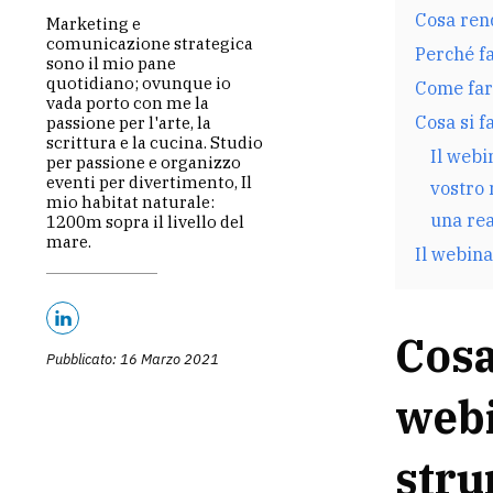
Cosa ren
Marketing e
comunicazione strategica
Perché fa
sono il mio pane
quotidiano; ovunque io
Come far
vada porto con me la
Cosa si f
passione per l'arte, la
scrittura e la cucina. Studio
Il webi
per passione e organizzo
eventi per divertimento, Il
vostro 
mio habitat naturale:
una rea
1200m sopra il livello del
mare.
Il webin
Cosa
Pubblicato: 16 Marzo 2021
webi
str