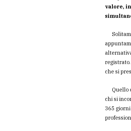
valore, i
simultan
Solitam
appuntamen
alternativ
registrato
che si pre
Quello 
chi si inc
365 giorni
profession