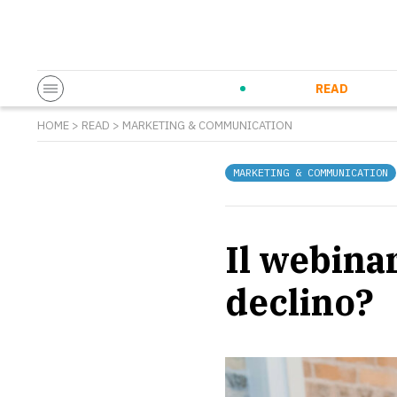
Startup & Entrepreneurship
Corporate Innovation
Eventi in co
N
READ
HOME
>
READ
>
MARKETING & COMMUNICATION
MARKETING & COMMUNICATION
Il webina
declino?