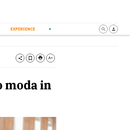
mmunication
Calendario
Personal Empowerment
News and Press
EXPERIENCE
 o moda in