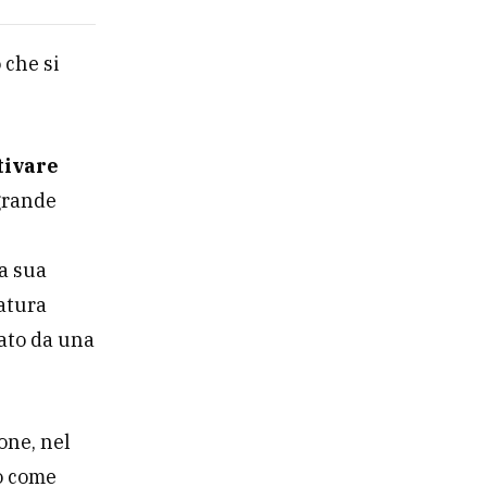
 che si
tivare
 grande
a sua
atura
ato da una
one, nel
lo come