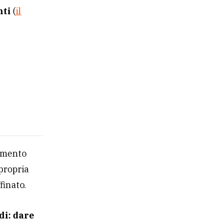
nti
(
il
rumento
 propria
finato.
di: dare