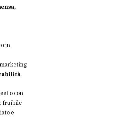
mensa,
 o in
i marketing
cabilità
.
weet o con
 fruibile
iato e