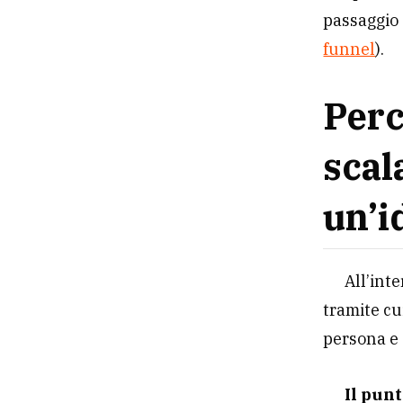
passaggio 
funnel
).
Perc
scala
un’i
All’int
tramite cu
persona e 
Il pun