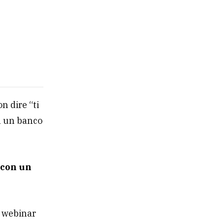
n dire “ti
ta un banco
.
 con un
l webinar