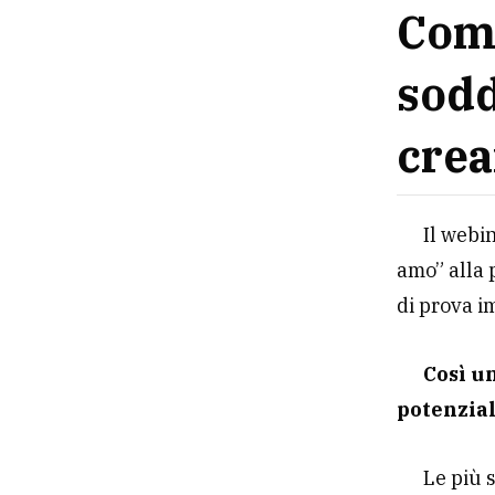
Come
sodd
crea
Il webi
amo” alla 
di prova 
Così u
potenzial
Le più 