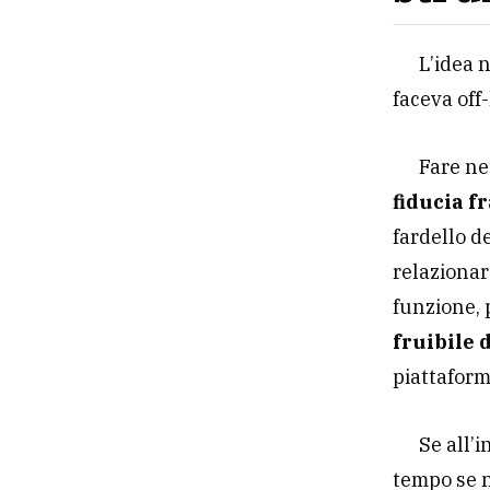
L’idea 
faceva off
Fare ne
fiducia f
fardello d
relazionar
funzione, 
fruibile 
piattafor
Se all’
tempo se n