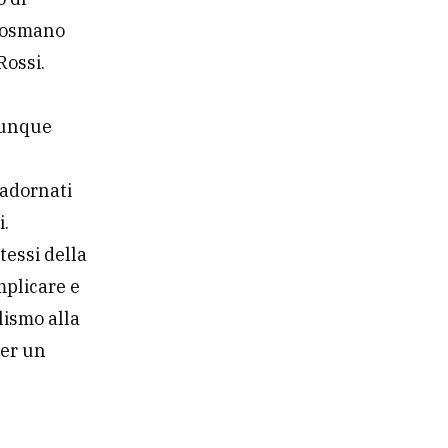
 Cosmano
Rossi.
lunque
 adornati
i.
tessi della
mplicare e
lismo alla
Per un