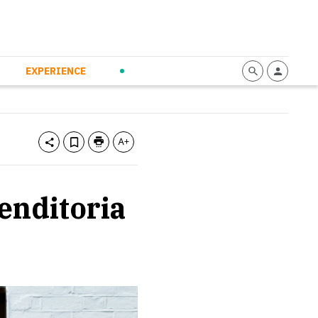
mmunication
Calendario
Personal Empowerment
News and Press
EXPERIENCE
enditoria