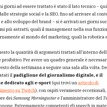
i giorni ad essere trattato è stato il lato tecnico – qu
alle strategie social e la SEO, fino ad arrivare al con
e allo sviluppo del brand – si è arrivati nei giorni suc
emi più astratti, quali il management nella sua funzio
ernamente al mondo del marketing, quali la robotica 
uesto la quantità di argomenti trattati all’interno del
è proibitivo. Per avere un quadro generale è necessa
resto della settimana a seguire una sala alla volta. De
stati il
padiglione del giornalismo digitale, e il
e dedicato agli e-sport
(qui trovi un
articolo di
imento su Twitch
), con ospiti veramente eccezionali, 
ore dei
Samsung Morningastar
e l’amministratore del
T
annone. Estremamente competenti gli speech in mater