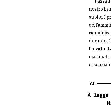
Passati
nostro intr
subito. I p
dell’ammin
riqualifica
durante l
La
valori
mattinata 
essenzial
A legge
M