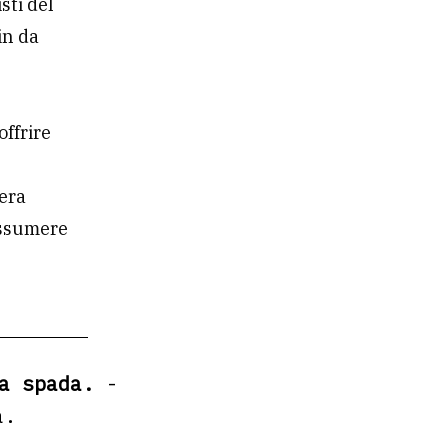
sti del
in da
offrire
tera
assumere
na spada.
-
a.