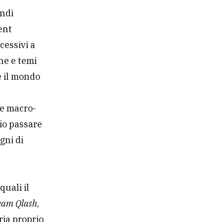
indi
tent
cessivi a
ne e temi
e il mondo
le macro-
rio passare
gni di
quali il
eam Qlash
,
ia proprio