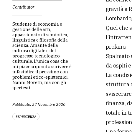
Contributor
gravità a 
Lombardo, 
Studente di economia e
Quel che s
gestione delle arti,
appassionato di semiotica,
l’intratte
linguistica e filosofia della
scienza. Amante della
profano.
cultura digitale e del
Spalmato s
progresso tecnologico-
culturale. L’unica cosa che
da ospiti e
mi piaccia quanto scrivere è
infastidire il prossimo con
La condizi
problemi etico-epistemici.
Nanni Moretti, ma con gli
struttura 
ipertesti.
sviscerare
finanza, d
Pubblicato: 27 Novembre 2020
totale in 
ESPERIENZA
profession
Una forma