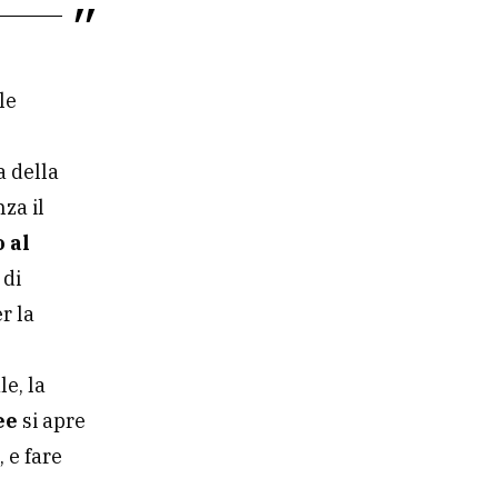
le
a della
za il
o al
 di
r la
le, la
ee
si apre
, e fare