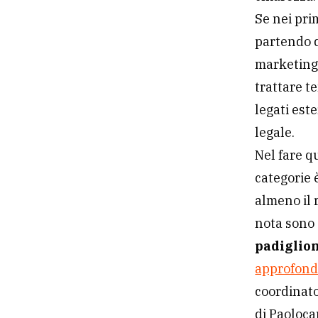
Se nei prim
partendo d
marketing 
trattare t
legati est
legale.
Nel fare q
categorie 
almeno il 
nota sono 
padiglion
approfond
coordinat
di Paoloc