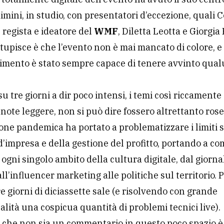
Rimini, in studio, con presentatori d’eccezione, quali
regista e ideatore del
WMF
, Diletta Leotta e Giorgia 
tupisce è che l’evento non è mai mancato di colore, e
nimento è stato sempre capace di tenere avvinto qua
u tre giorni a dir poco intensi, i temi così riccamente
 note leggere, non si può dire fossero altrettanto rose
one pandemica ha portato a problematizzare i limiti s
d’impresa e della gestione del profitto, portando a co
 ogni singolo ambito della cultura digitale, dal giorna
all’influencer marketing alle politiche sul territorio. 
tre giorni di diciassette sale (e risolvendo con grande
alità una cospicua quantità di problemi tecnici live).
 che non sia un commentario in questo poco spazio è