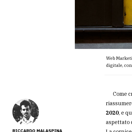
Web Marketin
digitale, co
Come cr
riassumere
2020
, e q
aspettato 
RICCARDO MALASPINA
La cornice