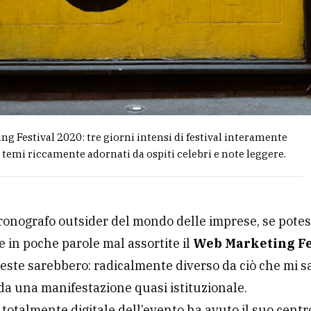
g Festival 2020: tre giorni intensi di festival interamente
n temi riccamente adornati da ospiti celebri e note leggere.
onografo outsider del mondo delle imprese, se potess
 in poche parole mal assortite il
Web Marketing Fe
ueste sarebbero: radicalmente diverso da ciò che mi s
da una manifestazione quasi istituzionale.
 totalmente digitale dell’evento ha avuto il suo centr