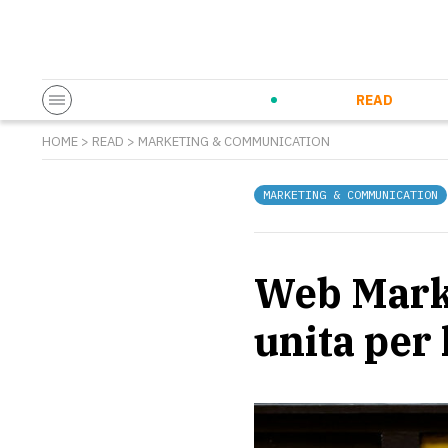
Startup & Entrepreneurship
Corporate Innovation
Eventi in co
N
READ
HOME
>
READ
>
MARKETING & COMMUNICATION
MARKETING & COMMUNICATION
Web Marke
unita per 