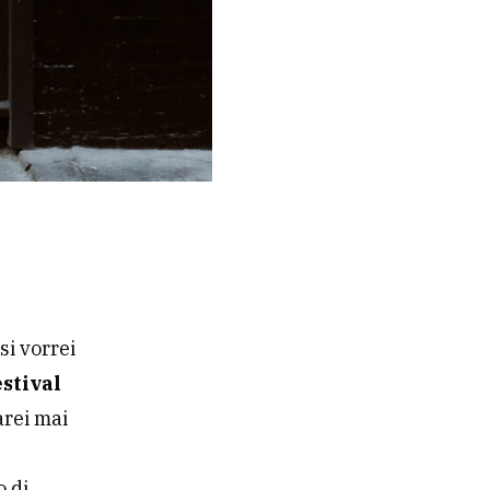
i vorrei
stival
arei mai
o di