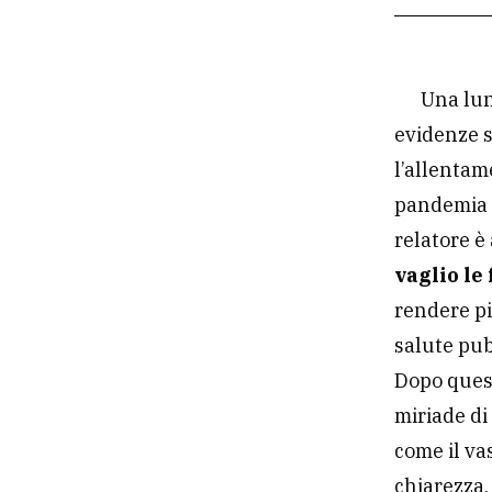
Una lun
evidenze s
l’allentam
pandemia e
relatore è
vaglio le 
rendere più
salute pub
Dopo questo
miriade di
come il vas
chiarezza.