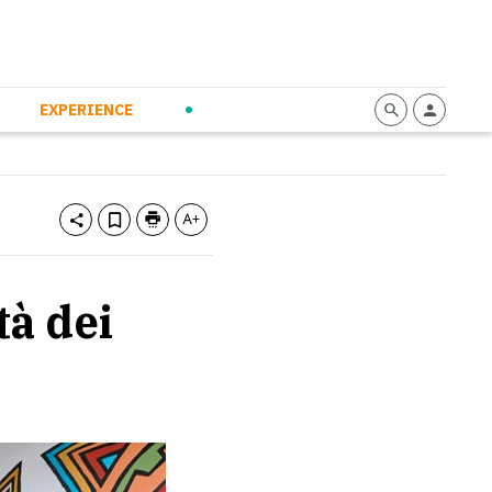
mmunication
Calendario
Personal Empowerment
News and Press
EXPERIENCE
tà dei