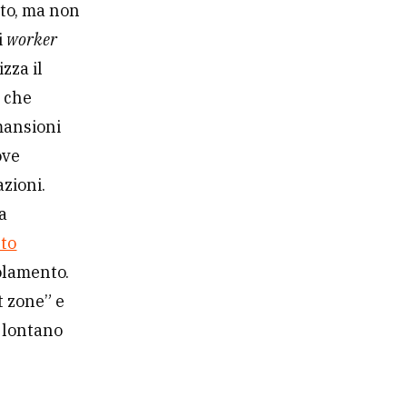
etto, ma non
i
worker
zza il
o che
mansioni
ove
azioni.
la
nto
solamento.
t zone” e
, lontano