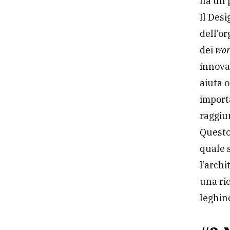
ha un 
Il Desi
dell’or
dei
wor
innovat
aiuta o
importa
raggiu
Questo
quale 
l’archi
una ric
leghin