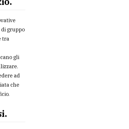
io.
ovative
o di gruppo
 tra
cano gli
lizzare.
vedere ad
iata che
icio.
i.