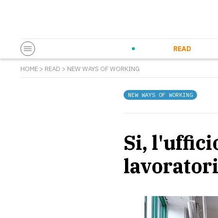
Startup & Entrepreneurship
Corporate Innovation
Eventi in co
N
READ
HOME
>
READ
>
NEW WAYS OF WORKING
NEW WAYS OF WORKING
Si, l'uffi
lavoratori