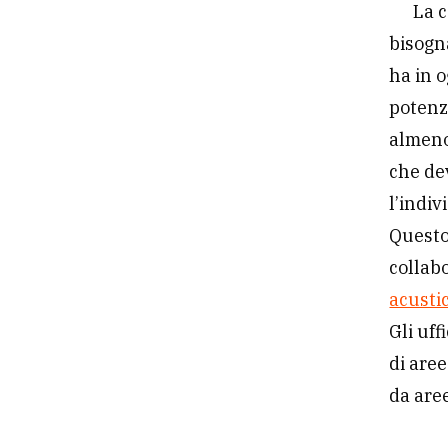
La c
bisogn
ha in 
potenzi
almeno
che de
l’indiv
Questo 
collab
acusti
Gli uf
di are
da are