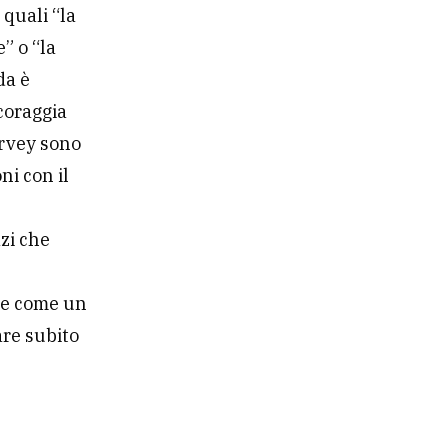
 quali “la
” o “la
da è
coraggia
survey sono
oni con il
azi che
re come un
are subito