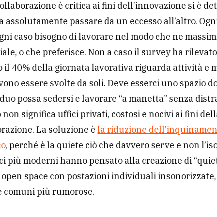
ollaborazione è critica ai fini dell’innovazione si è d
a assolutamente passare da un eccesso all’altro. Ogn
ogni caso bisogno di lavorare nel modo che ne massimi
ale, o che preferisce. Non a caso il survey ha rilevat
 il 40% della giornata lavorativa riguarda attività e 
vono essere svolte da soli. Deve esserci uno spazio d
iduo possa sedersi e lavorare “a manetta” senza distr
non significa uffici privati, costosi e nocivi ai fini del
orazione. La soluzione è
la riduzione dell’inquiname
co
, perché è la quiete ciò che davvero serve e non l’i
fici più moderni hanno pensato alla creazione di “quie
e open space con postazioni individuali insonorizzate
e comuni più rumorose.