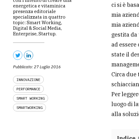
con l’intento di creare una
ci si è bas
energetica e vitaminica
presenza editoriale
mia aziend
specializzata in quattro
topic: Smart Working,
mia aziend
Digital & Social Media,
Enterprise, Startup.
gestita da
ad essere 
state il de
manageme
Pubblicato: 27 Luglio 2016
Circa due t
INNOVAZIONE
schiaccian
PERFORMANCE
Per legge
SMART WORKING
luogo di l
SMARTWORKING
alla soluz
Indice