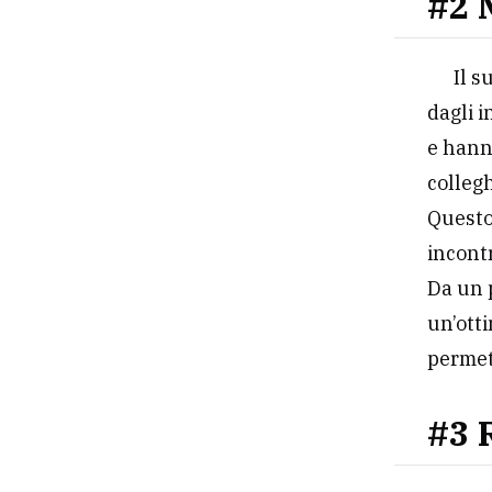
#2 M
Il s
dagli i
e hann
collegh
Questo
incont
Da un 
un’ott
permett
#3 