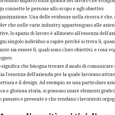
profondo impatto sulla qualità del lavoro che svolgon
gn connette le persone allo scopo e agli obiettivi
ganizzazione. Una delle evidenze nella ricerca è che,
ker
che nelle varie industry appartengono alle azien
ive, lo spazio di lavoro è allineato all’essenza dell’a
gni singolo individuo a capire perché si trova lì, qua
nte sia essere lì, quali sono i loro obiettivi, e cosa v
ngere.
 significa che bisogna trovare il modo di comunicare 
sia l’essenza dell’azienda per la quale lavorano attra
tettura e il design. Ad esempio, se una particolare az
ca e gloriosa storia, si possono usare elementi grafic
o passato e presente e che rendano i lavoratori orgogl