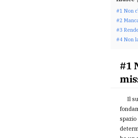
#1 Non c
#2 Manca 
#3 Rende
#4 Non la
#1 
mis
Il s
fondam
spazio 
determi