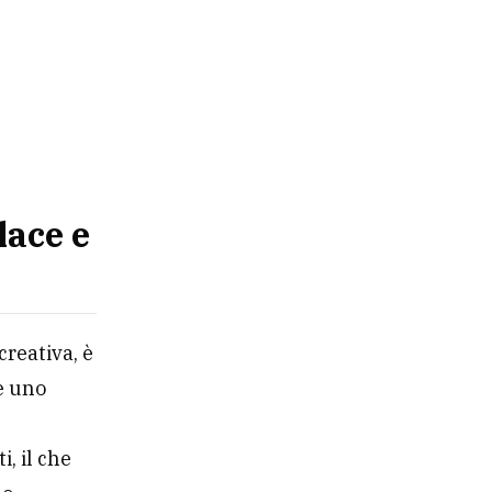
lace e
creativa, è
e uno
i, il che