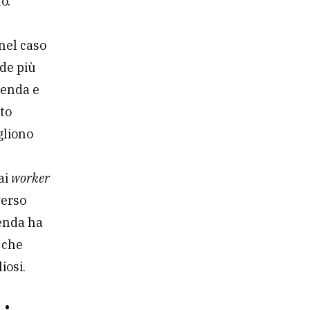
o.
 nel caso
de più
zienda e
nto
ogliono
ai
worker
verso
ienda ha
i che
iosi.