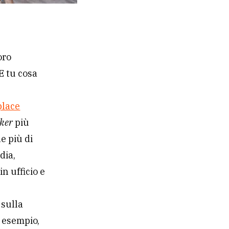
oro
 E tu cosa
lace
ker
più
e più di
dia,
n ufficio e
 sulla
r esempio,