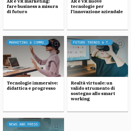
AR e VR marketing:
AR e VR nuove
fare business a misura
tecnologie per
di futuro
l’innovazione aziendale
MARKETING & COMMUNICATION
FUTURE TRENDS & TECH
Tecnologie immersive:
Realtà virtuale: un
didattica e progresso
valido strumento di
sostegno allo smart
working
NEWS AND PRESS