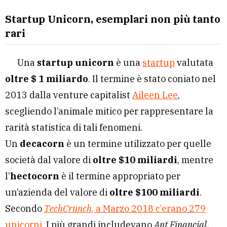
Startup Unicorn, esemplari non più tanto
rari
Una
startup unicorn
è una
startup
valutata
oltre $ 1 miliardo
. Il termine è stato coniato nel
2013 dalla venture capitalist
Aileen Lee
,
scegliendo l’animale mitico per rappresentare la
rarità statistica di tali fenomeni.
Un
decacorn
è un termine utilizzato per quelle
società dal valore di
oltre $10 miliardi
, mentre
l’
hectocorn
è il termine appropriato per
un’azienda del valore di
oltre $100 miliardi
.
Secondo
TechCrunch
, a Marzo 2018 c’erano 279
unicorni
. I più grandi includevano
Ant Financial,