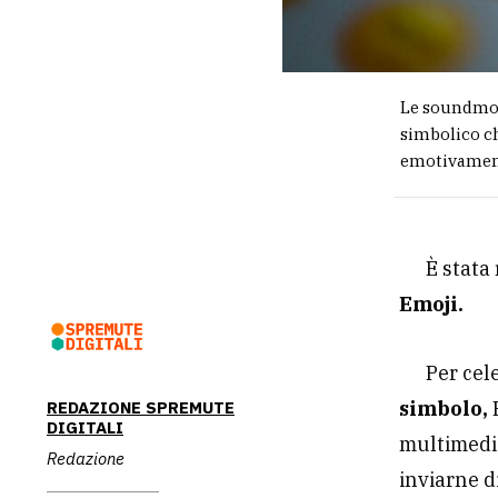
Le soundmoj
simbolico ch
emotivamen
È stata
Emoji.
Per cel
simbolo,
REDAZIONE SPREMUTE
DIGITALI
multimedi
Redazione
inviarne d