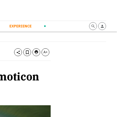
mmunication
Calendario
Personal Empowerment
News and Press
EXPERIENCE
emoticon