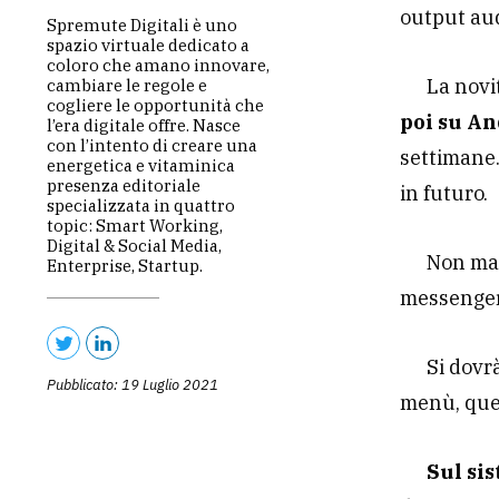
output aud
Spremute Digitali è uno
spazio virtuale dedicato a
coloro che amano innovare,
La novi
cambiare le regole e
cogliere le opportunità che
poi su An
l’era digitale offre. Nasce
con l’intento di creare una
settimane.
energetica e vitaminica
presenza editoriale
in futuro.
specializzata in quattro
topic: Smart Working,
Digital & Social Media,
Non man
Enterprise, Startup.
messenger 
Si dovr
Pubblicato: 19 Luglio 2021
menù, quel
Sul si