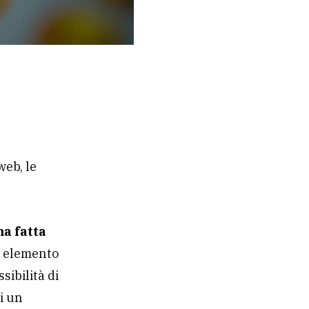
web, le
a fatta
i elemento
ssibilità di
i un