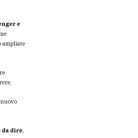
enger e
ime
o ampliate
ire
rere.
l nuovo
 da dire
,