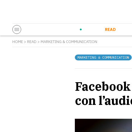
Startup & Entrepreneurship
Corporate Innovation
Eventi in co
N
READ
HOME
>
READ
>
MARKETING & COMMUNICATION
MARKETING & COMMUNICATION
Facebook 
con l’audi