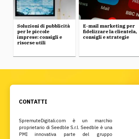
Soluzioni di pubblicità
E-mail marketing per
 è
per le piccole
fidelizzare la clientela,
va
imprese: consigli e
consigli e strategie
risorse utili
CONTATTI
SpremuteDigitali.com è un marchio
proprietario di Seedble S.r.l. Seedble è una
PMI innovativa parte del gruppo