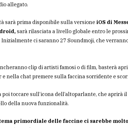
io allegato.
tà sarà prima disponibile sulla versione
iOS di Mess
droid,
sarà rilasciata a livello globale entro le pross
 Inizialmente ci saranno 27 Soundmoji, che verrann
cheranno clip di artisti famosi o di film, basterà apr
e nella chat premere sulla faccina sorridente e scor
à poi toccare sull’icona dell’altoparlante, che aprirà i
lo della nuova funzionalità.
stema primordiale delle faccine ci sarebbe molto