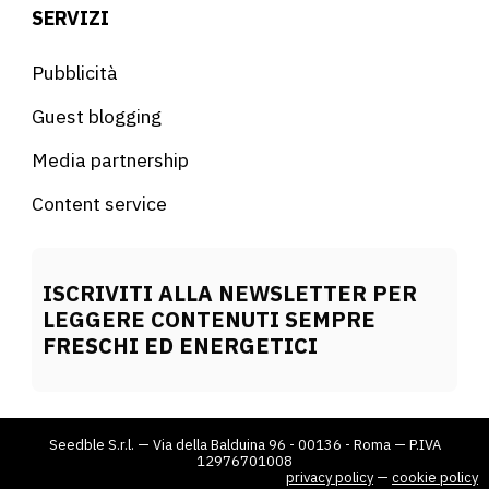
SERVIZI
Pubblicità
Guest blogging
Media partnership
Content service
ISCRIVITI ALLA NEWSLETTER PER
LEGGERE CONTENUTI SEMPRE
FRESCHI ED ENERGETICI
Seedble S.r.l. — Via della Balduina 96 - 00136 - Roma — P.IVA
12976701008
privacy policy
—
cookie policy