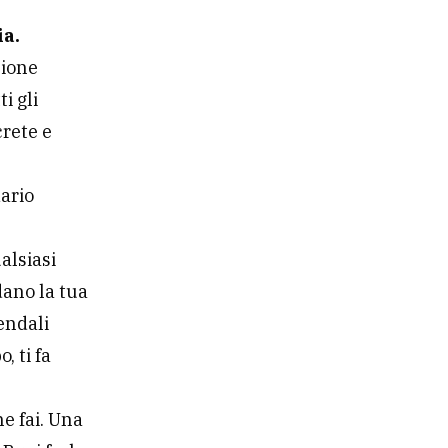
ia.
zione
i gli
crete e
dario
alsiasi
ano la tua
iendali
, ti fa
he fai. Una