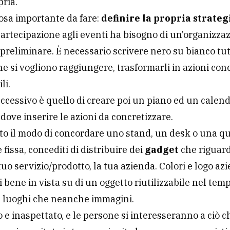
pria.
sa importante da fare:
definire la propria strateg
artecipazione agli eventi ha bisogno di un’organizza
 preliminare. È necessario scrivere nero su bianco tutt
che si vogliono raggiungere, trasformarli in azioni con
li.
uccessivo è quello di creare poi un piano ed un calen
 dove inserire le azioni da concretizzare.
to il modo di concordare uno stand, un desk o una qu
 fissa, concediti di distribuire dei
gadget
che riguard
l tuo servizio/prodotto, la tua azienda. Colori e logo az
 bene in vista su di un oggetto riutilizzabile nel tempo
n luoghi che neanche immagini.
vo e inaspettato, e le persone si interesseranno a ciò c