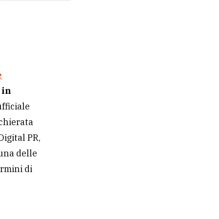
e
 in
fficiale
cchierata
Digital PR,
una delle
ermini di