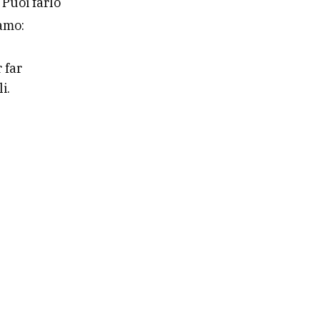
 Puoi farlo
iamo:
 far
i.