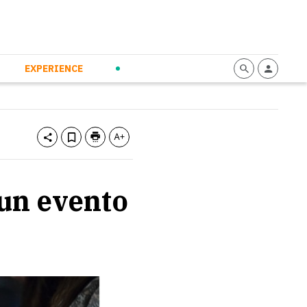
mmunication
Calendario
Personal Empowerment
News and Press
EXPERIENCE
 un evento