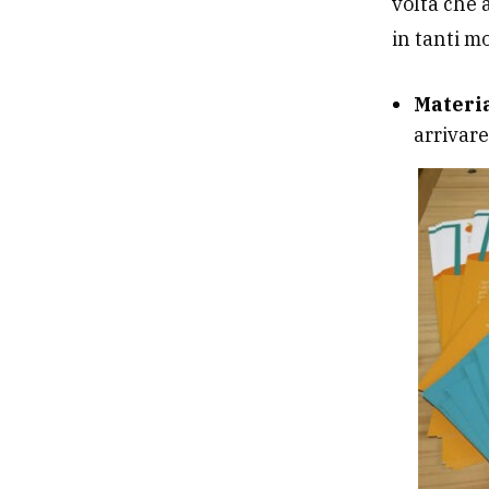
volta che a
in tanti m
Materia
arrivare