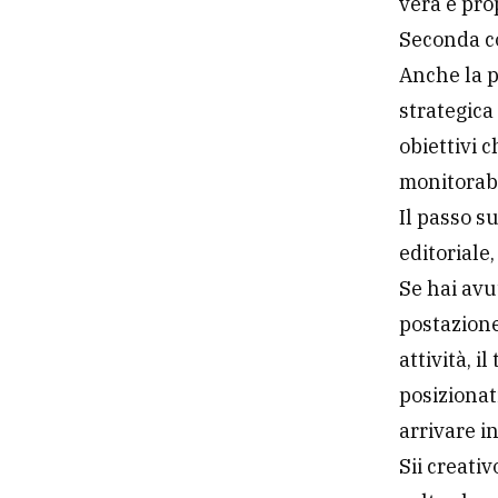
vera e pro
Seconda co
Anche la p
strategica
obiettivi 
monitorabi
Il passo s
editoriale,
Se hai avu
postazione
attività, i
posizionati
arrivare i
Sii creati