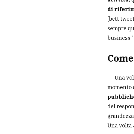
di riferi
[bctt twee
sempre qual
business”
Come 
Una volt
momento di
pubblich
del respon
grandezza 
Una volta 