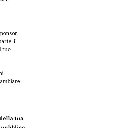
n
sponsor,
rte, il
l tuo
oi
scambiare
della tua
l
pubblico