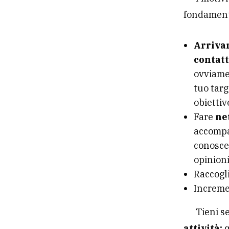
fondament
Arrivar
contat
ovviame
tuo targ
obiettiv
Fare
ne
accompa
conoscer
opinioni
Raccogl
Increme
Tieni 
attività;