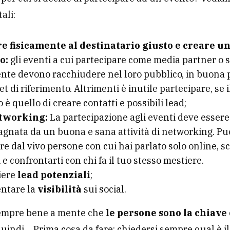
ali:
e fisicamente al destinatario giusto e creare u
to:
gli eventi a cui partecipare come media partner o 
nte devono racchiudere nel loro pubblico, in buona pa
et di riferimento. Altrimenti è inutile partecipare, se i
o è quello di creare contatti e possibili lead;
tworking:
La partecipazione agli eventi deve essere
gnata da un buona e sana attività di networking. Pu
e dal vivo persone con cui hai parlato solo online, 
 e confrontarti con chi fa il tuo stesso mestiere.
iere
lead potenziali
;
ntare la
visibilità
sui social.
sempre bene a mente che
le persone sono la chiave 
quindi… Prima cosa da fare: chiedersi sempre qual è i