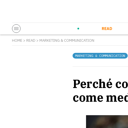
Startup & Entrepreneurship
Corporate Innovation
Eventi in co
N
READ
HOME
>
READ
>
MARKETING & COMMUNICATION
MARKETING & COMMUNICATION
Perché co
come medi