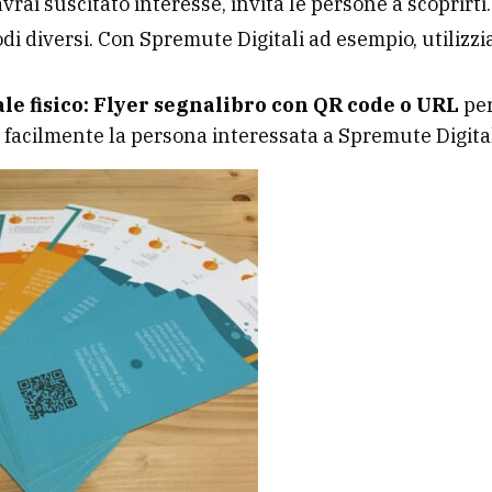
vrai suscitato interesse, invita le persone a scoprirti.
odi diversi. Con Spremute Digitali ad esempio, utilizz
le fisico:
Flyer segnalibro con QR code o URL
per
 facilmente la persona interessata a Spremute Digital