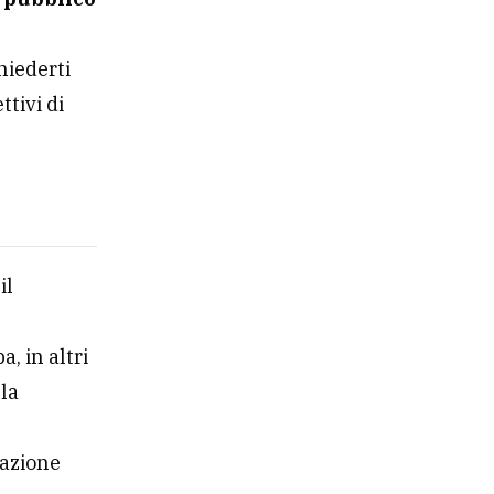
hiederti
ttivi di
il
a, in altri
lla
zazione