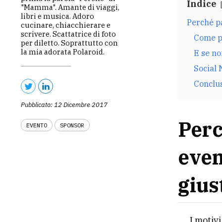
Indice
"Mamma". Amante di viaggi,
libri e musica. Adoro
Perché p
cucinare, chiacchierare e
scrivere. Scattatrice di foto
Come p
per diletto. Soprattutto con
la mia adorata Polaroid.
E se no
Social 
Conclu
Pubblicato: 12 Dicembre 2017
Perc
EVENTO
SPONSOR
even
gius
I motiv