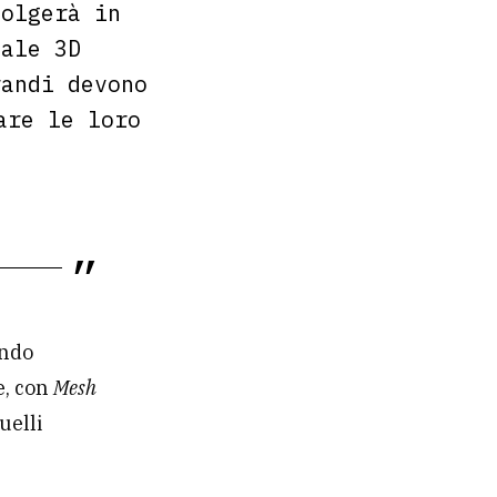
volgerà in
uale 3D
randi devono
are le loro
ando
e, con
Mesh
uelli