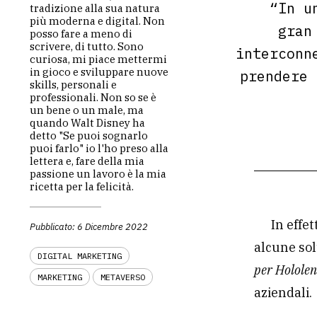
“In u
tradizione alla sua natura
più moderna e digital. Non
gran
posso fare a meno di
scrivere, di tutto. Sono
interconn
curiosa, mi piace mettermi
in gioco e sviluppare nuove
prendere 
skills, personali e
professionali. Non so se è
un bene o un male, ma
quando Walt Disney ha
detto "Se puoi sognarlo
puoi farlo" io l'ho preso alla
lettera e, fare della mia
passione un lavoro è la mia
ricetta per la felicità.
In effe
Pubblicato: 6 Dicembre 2022
alcune sol
DIGITAL MARKETING
per Hololen
MARKETING
METAVERSO
aziendali.