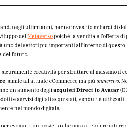
rand, negli ultimi anni, hanno investito miliardi di dol
sviluppo del
Metaverso
poiché la vendita e l’offerta di
rà uno dei settori più importanti all’interno di questo
 del futuro.
 sicuramente creatività per sfruttare al massimo il c
ce
, simile all’attuale eCommerce ma più
immersivo
. N
emo un aumento degli
acquisti Direct to Avatar
(D
otti e servizi digitali acquistati, venduti e utilizzati
mente nel mondo digitale.
 per esempio, un progetto che mira a rendere interc