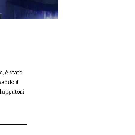
, è stato
nendo il
iluppatori