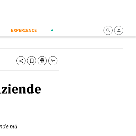
mmunication
Calendario
Personal Empowerment
News and Press
EXPERIENCE
aziende
ende più