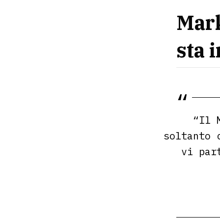
Mark
sta 
“Il 
soltanto 
vi par