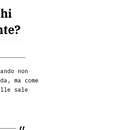
Chi
nte?
mando non
nda, ma come
alle sale