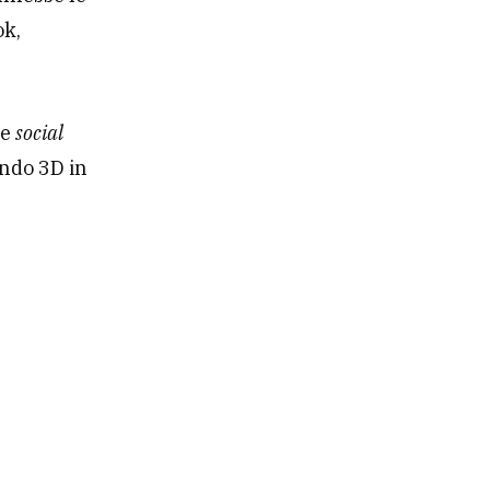
ok,
ze
social
ondo 3D in