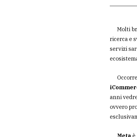
Molti b
ricerca e 
servizi sa
ecosistema
Occorre
iCommer
anni vedr
ovvero prod
esclusiva
Meta
è,