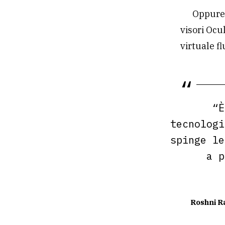
Oppur
visori Ocu
virtuale f
“È
tecnologi
spinge le
a p
Roshni 