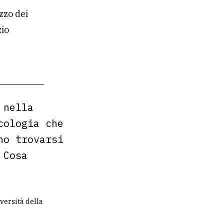
zzo dei
zio
 nella
cologia che
no trovarsi
 Cosa
versità della