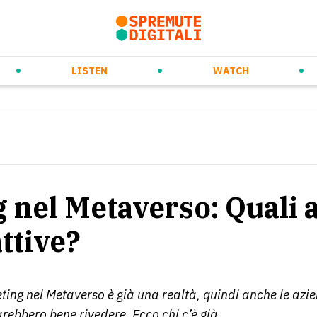
rso
ew Ways of Working
Prossimi eventi
Daily Orange Squeeze
Future Trends & Tech
Videospremute
Eventi passati
Audiospremute
Media partnership
Marketing & Co
LISTEN
WATCH
 nel Metaverso: Quali 
ttive?
ing nel Metaverso è già una realtà, quindi anche le azi
arebbero bene rivedere. Ecco chi c’è già.