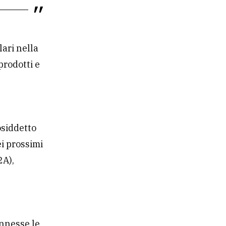
lari nella
 prodotti e
osiddetto
ei prossimi
2A),
onnesse le