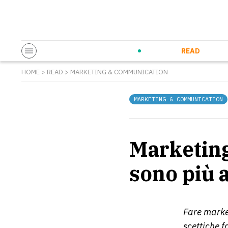
Startup & Entrepreneurship
Corporate Innovation
Eventi in co
N
READ
HOME
>
READ
>
MARKETING & COMMUNICATION
MARKETING & COMMUNICATION
Marketing
sono più a
Fare market
scettiche f