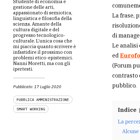
Studente di economia e
comunement
gestione delle arti,
appassionato di semiotica,
La frase, 
linguistica e filosofia della
scienza. Amante della
risoluzion
cultura digitale e del
di managem
progresso tecnologico-
culturale. L’unica cosa che
Le analisi 
mi piaccia quanto scrivere è
infastidire il prossimo con
ed
Eurof
problemi etico-epistemici.
Nanni Moretti, ma con gli
(Forum pu
ipertesti.
contrasto
pubblico.
Pubblicato: 17 Luglio 2020
PUBBLICA AMMINISTRAZIONE
Indice
SMART WORKING
La percez
Alcune 