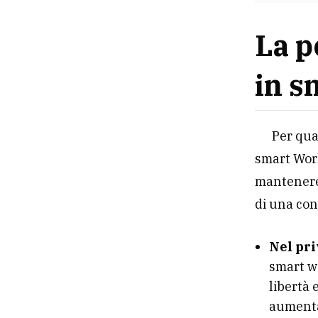
La p
in s
Per qua
smart Wor
mantenere 
di una con
Nel pri
smart w
libertà 
aumenta