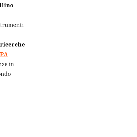
llino
.
a
 strumenti
.
 ricerche
FPA
nze in
ondo