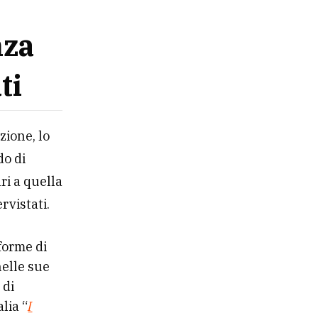
nza
ti
zione, lo
do di
ri a quella
rvistati.
 forme di
nelle sue
 di
lia “
I