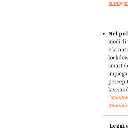
manager 
Nel pu
modi di 
e la nat
lockdow
smart de
impiegat
percepit
lasciand
“
Monitor
Amminis
Leggi