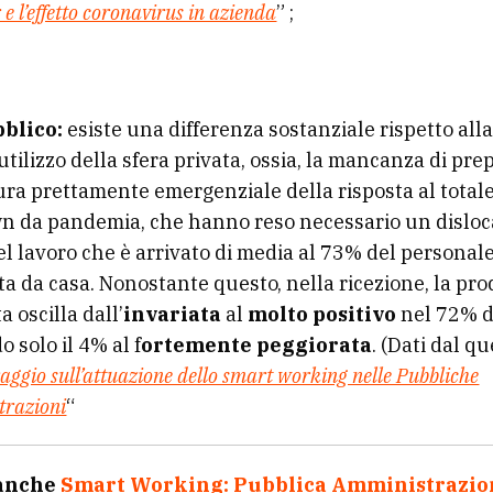
e l’effetto coronavirus in azienda
” ;
bblico:
esiste una differenza sostanziale rispetto alla
utilizzo della sfera privata, ossia, la mancanza di pr
ura prettamente emergenziale della risposta al total
n da pandemia, che hanno reso necessario un dislo
l lavoro che è arrivato di media al 73% del personal
a da casa. Nonostante questo, nella ricezione, la pro
a oscilla dall’
invariata
al
molto positivo
nel 72% de
o solo il 4% al f
ortemente peggiorata
. (Dati dal q
aggio sull’attuazione dello smart working nelle Pubbliche
trazioni
“
 anche
Smart Working: Pubblica Amministrazio