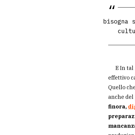
bisogna 
cult
E In ta
effettivo c
Quello che 
anche del
finora,
di
preparazi
mancanza