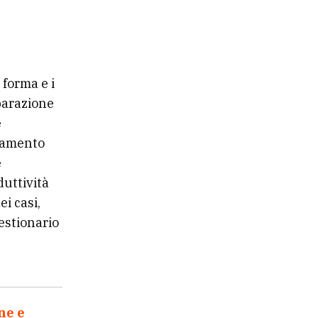
 forma e i
eparazione
e
camento
e
duttività
i casi,
uestionario
ne e