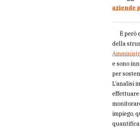
aziende p
È però 
della stru
Amministr
e sono inn
per sosten
L’analisi 
effettuar
monitorare
impiego, q
quantifica