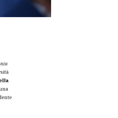
anza
rsità
ella
 una
idente