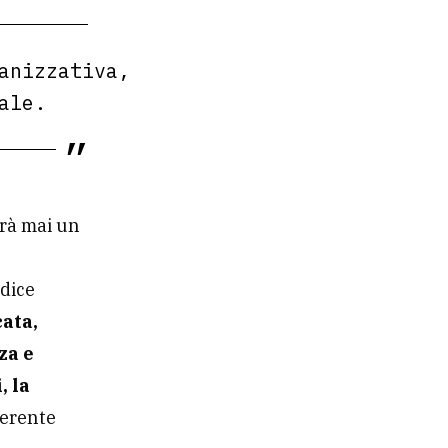
anizzativa,
tale.
erà mai un
adice
ata,
za e
, la
ferente