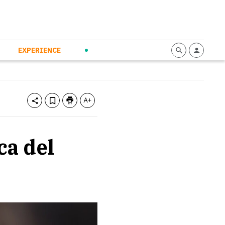
mmunication
Calendario
Personal Empowerment
News and Press
EXPERIENCE
ca del