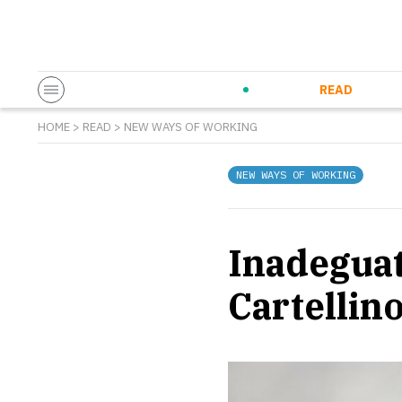
Startup & Entrepreneurship
Corporate Innovation
Eventi in co
N
READ
HOME
>
READ
>
NEW WAYS OF WORKING
NEW WAYS OF WORKING
Inadeguate
Cartellin