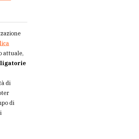
zzazione
lica
o attuale,
ligatorie
tà di
oter
mpo di
i