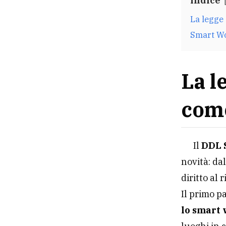
Indice
La legge
Smart Wo
La l
come
Il
DDL 
novità: da
diritto al 
Il primo p
lo smart 