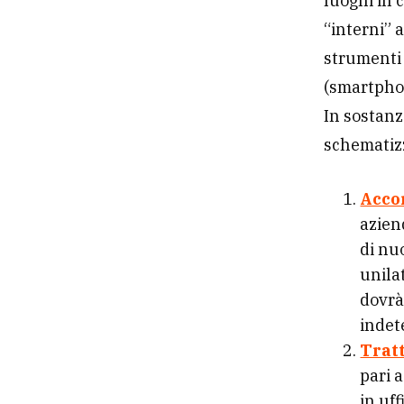
luoghi in 
“interni” a
strumenti 
(smartphone
In sostanz
schematizz
Accor
azien
di nu
unila
dovrà
indet
Trat
pari 
in uf