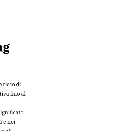
ng
 ricco di
iva fino al
ignificato:
à e nei