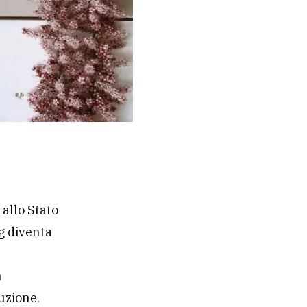
 allo Stato
ng diventa
n
uzione.