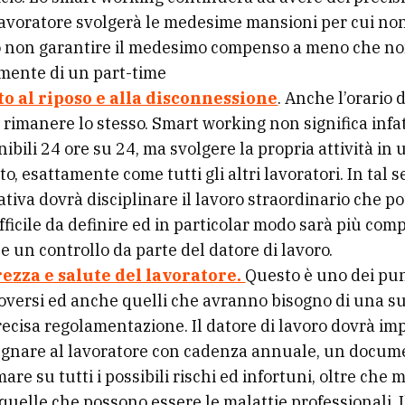
 lavoratore svolgerà le medesime mansioni per cui n
 non garantire il medesimo compenso a meno che non 
mente di un part-time
to al riposo e alla disconnessione
. Anche l’orario 
 rimanere lo stesso. Smart working non significa infat
ibili 24 ore su 24, ma svolgere la propria attività in 
to, esattamente come tutti gli altri lavoratori. In tal 
tiva dovrà disciplinare il lavoro straordinario che p
ifficile da definire ed in particolar modo sarà più com
e un controllo da parte del datore di lavoro.
ezza e salute del lavoratore.
Questo è uno dei pun
oversi ed anche quelli che avranno bisogno di una s
recisa regolamentazione. Il datore di lavoro dovrà im
gnare al lavoratore con cadenza annuale, un docum
mare su tutti i possibili rischi ed infortuni, oltre che
 quelle che possono essere le malattie professionali. I