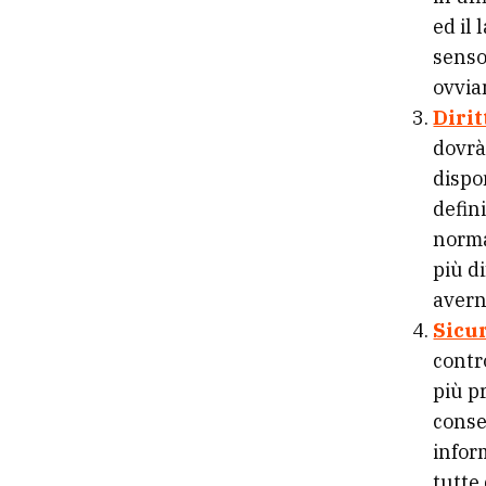
ed il
senso
ovvia
Dirit
dovrà
dispon
defini
norma
più d
avern
Sicur
contr
più p
conse
infor
tutte