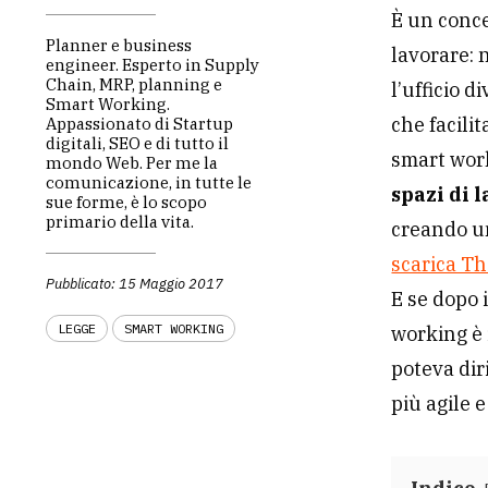
È un conce
Planner e business
lavorare: n
engineer. Esperto in Supply
Chain, MRP, planning e
l’ufficio 
Smart Working.
che facilit
Appassionato di Startup
digitali, SEO e di tutto il
smart work
mondo Web. Per me la
comunicazione, in tutte le
spazi di 
sue forme, è lo scopo
primario della vita.
creando un
scarica T
Pubblicato: 15 Maggio 2017
E se dopo i
LEGGE
SMART WORKING
working è 
poteva di
più agile e