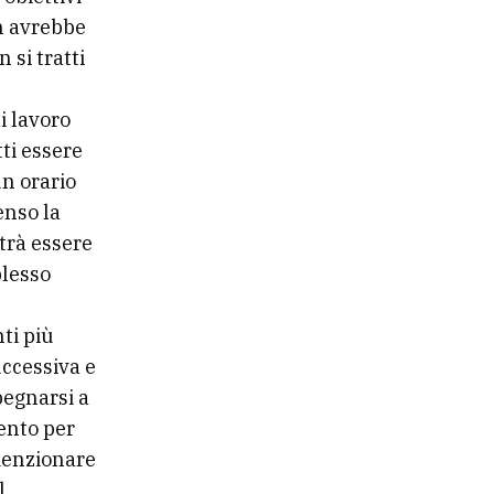
on avrebbe
si tratti
di lavoro
ti essere
un orario
senso la
otrà essere
plesso
ti più
uccessiva e
pegnarsi a
ento per
 menzionare
l