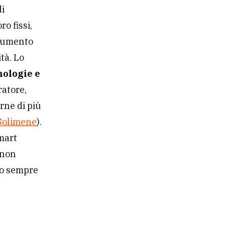
di
ro fissi,
trumento
ità. Lo
nologie e
ratore,
rne di più
 Solimene
).
smart
 non
ro sempre