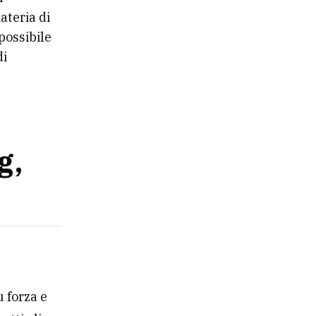
ateria di
possibile
di
g,
 forza e