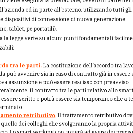
cui viene eseguita la prestazione, ovvero in parte nei l
ll’azienda ed in parte all’esterno, utilizzando tutti gl
e dispositivi di connessione di nuova generazione
, tablet, pc portatili).
a la legge verte su alcuni punti fondamentali facilm
abili:
do tra le parti.
La costituzione dell’accordo tra lav
da può avvenire sia in caso di contratto già in essere 
ova assunzione e può essere rescisso con preavviso
teralmente.
Il contratto tra le parti relativo allo sma
 essere scritto e potrà essere sia temporaneo che a 
erminato
tamento retributivo
. Il trattamento retributivo do
a quello dei colleghi che svolgeranno la propria attiv
ficio. Lo smart working continuerà ad avere dei precisi