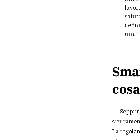
lavor
salut
defin
un’at
Smar
cosa
Seppure
sicurament
La regolam