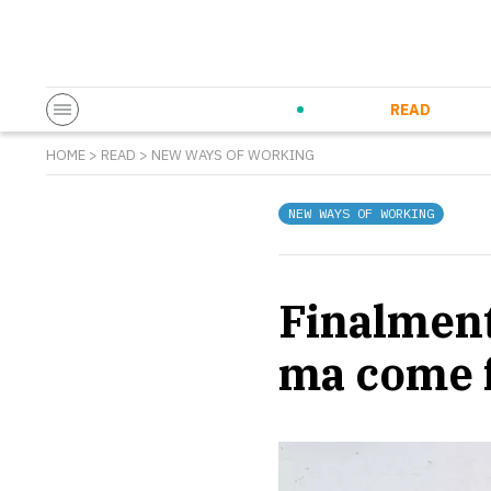
Startup & Entrepreneurship
Corporate Innovation
Eventi in co
N
READ
HOME
>
READ
>
NEW WAYS OF WORKING
NEW WAYS OF WORKING
Finalment
ma come 