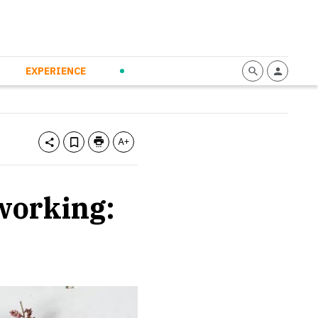
mmunication
Calendario
Personal Empowerment
News and Press
EXPERIENCE
 working: