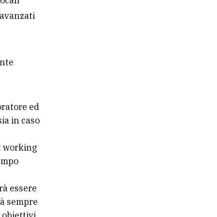
ocali
i avanzati
ente
oratore ed
sia in caso
rt working
tempo
vrà essere
ità sempre
 obiettivi