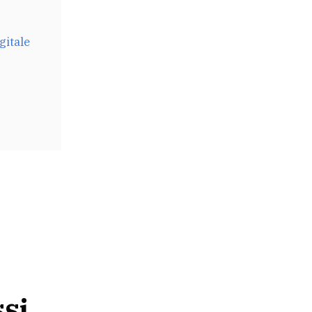
gitale
si