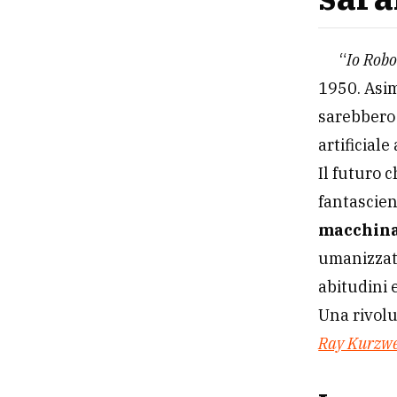
“
Io Robo
1950. Asi
sarebbero 
artificial
Il futuro 
fantascient
macchina
umanizzata
abitudini 
Una rivolu
Ray Kurzwe