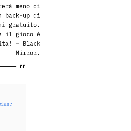
terà meno di
n back-up di
ni gratuito.
e il gioco è
vita! –
Black
Mirror.
cchine