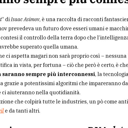
t
” di
Isaac Asimov
, è una raccolta di racconti fantascien
mov prevedeva un futuro dove esseri umani e macchi
contesi il controllo della terra dopo che l’intelligenz
e avrebbe superato quella umana.
che ci aspetta magari non sarà proprio così – nessuna
ifica in vista, per fortuna – ciò che però è certo, è ch
 saranno sempre più interconnessi
, la tecnologi
 grazie a potentissimi algoritmi che impareranno da
e ci aiuteranno nella quotidianità.
zione che colpirà tutte le industries, un pò come ant
il
e da tanti altri.