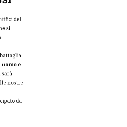
tifici del
ne si
a
 battaglia
e
uomo e
a sarà
lle nostre
icipato da