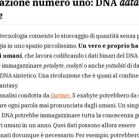
azione numero uno: DNA
data
e
tecnologia consente lo stoccaggio di quantità senza 
gia in uno spazio piccolissimo.
Un vero e proprio ha
ri umani
, che lavora codificando i dati binari del DNA 
le immagazzinare
petabyte
,
esabyti
o anche
yottabiti
di da
DNA sintetico. Una rivoluzione che è quasi al confine
fantasy.
analisi condotta da
Gartner
, 5 exabyte potrebbero da 
re ogni parola mai pronunciata dagli umani. Un sing
 DNA potrebbe immagazzinare tutta la conoscenza g
ri umani in un anno. Quei dati possono allora essere
nati dovunque è necessario. Per esempio, potrebber