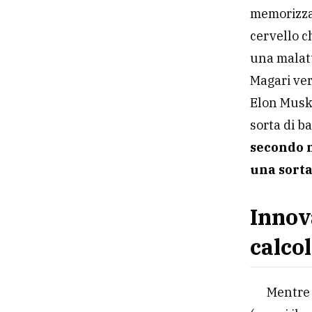
memorizza
cervello 
una malat
Magari ver
Elon Musk
sorta di b
secondo m
una sorta
Innov
calco
Mentre 