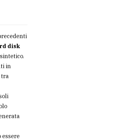
precedenti
rd disk
sintetico.
ti in
 tra
soli
olo
enerata
o essere