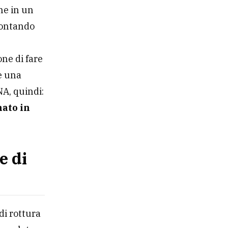
he in un
rontando
ne di fare
e una
NA, quindi:
nato in
e di
di rottura