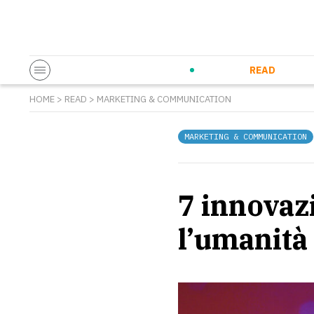
Startup & Entrepreneurship
Corporate Innovation
Eventi in co
N
READ
HOME
>
READ
>
MARKETING & COMMUNICATION
MARKETING & COMMUNICATION
7 innovaz
l’umanità