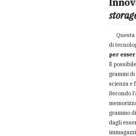
Innov
storag
Questa 
di tecnolo
per esse
È possibi
grammi di 
scienza e 
Secondo l’
memorizza
grammo di
dagli esse
immagazzi