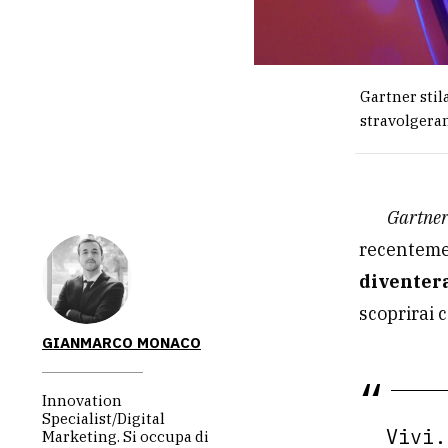
Gartner stila
stravolgeran
Gartne
recentem
diventera
scoprirai c
GIANMARCO MONACO
Innovation
Specialist/Digital
Vivi.
Marketing. Si occupa di