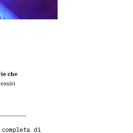
rie che
cessivi
 completa di