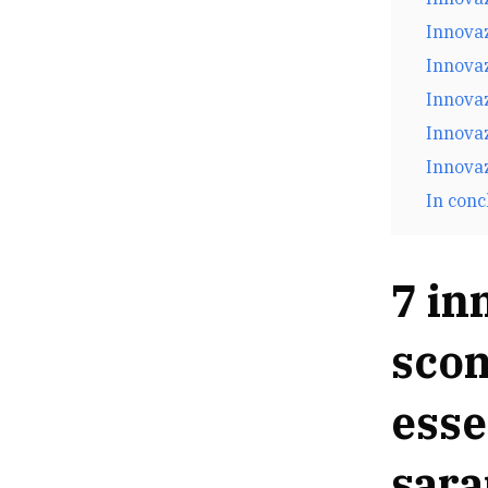
Innovaz
Innovaz
Innova
Innovaz
Innovaz
In con
7 in
scon
esse
sara