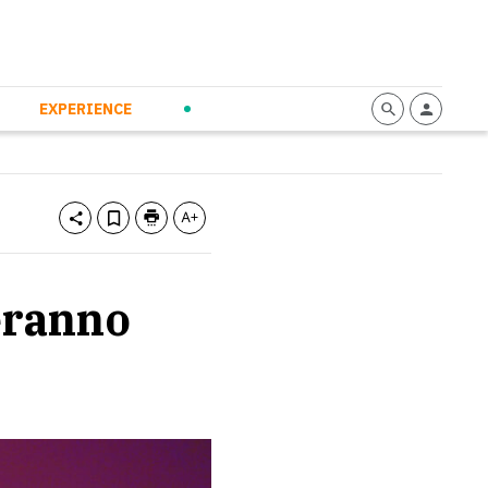
mmunication
Calendario
Personal Empowerment
News and Press
EXPERIENCE
eranno