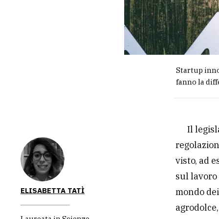
Startup inno
fanno la dif
Il legi
regolazion
visto, ad 
sul lavoro
ELISABETTA TATÌ
mondo dei 
agrodolce,
Laureata in Scienze