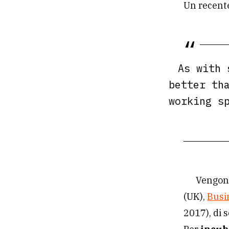
Un recen
As with 
better th
working s
Vengono
(UK),
Busi
2017), di s