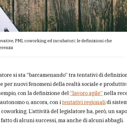
vative, PMI, coworking ed incubatori: le definizioni che
ferenza
slatore si sta “barcamenando” tra tentativi di definizio
e per nuovi fenomeni della realtà sociale e produttiva
esempio, con la definizione del
“lavoro agile”
nella rec
 autonomo o, ancora, con i
tentativi regionali
di sistem
coworking. L’attività del legislatore ha, però, un sap
 fatto di alcuni successi, ma anche di alcuni abbagli.