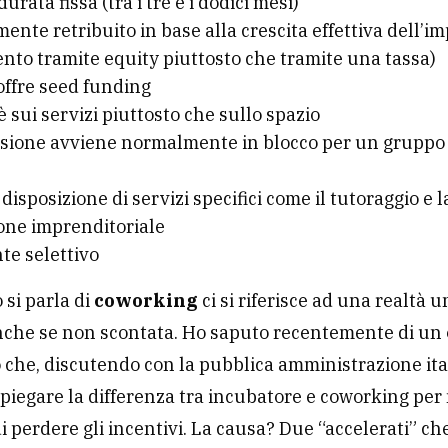
urata fissa (tra i tre e i dodici mesi)
nte retribuito in base alla crescita effettiva dell’i
nto tramite equity piuttosto che tramite una tassa)
offre
seed funding
 è sui servizi piuttosto che sullo spazio
sione avviene normalmente in blocco per un gruppo 
e
disposizione di servizi specifici come il tutoraggio e l
one imprenditoriale
te selettivo
si parla di
coworking
ci si riferisce ad una realtà u
nche se non scontata. Ho saputo recentemente di un
 che, discutendo con la pubblica amministrazione ital
spiegare la differenza tra incubatore e coworking per
di perdere gli incentivi. La causa? Due “accelerati” c