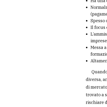
Ha una d
Normalme
(pagame
Spesso 
Il focus
L’ammis
impres
Messa a 
formazi
Altamen
Quando 
diversa, a
di mercato
trovato a 
rischiare 