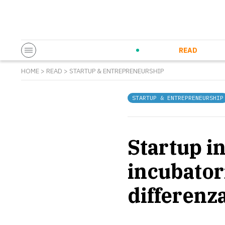
Startup & Entrepreneurship
Corporate Innovation
Eventi in co
N
READ
HOME
>
READ
>
STARTUP & ENTREPRENEURSHIP
STARTUP & ENTREPRENEURSHIP
Startup i
incubatori
differenz