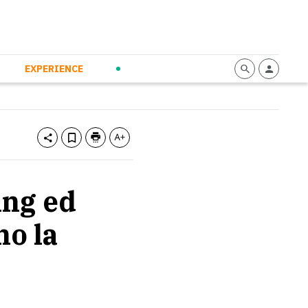
mmunication
Calendario
Personal Empowerment
News and Press
EXPERIENCE
ing ed
no la