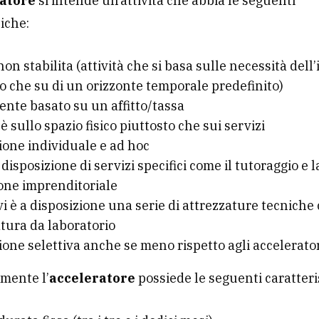
atore
si intende un’attività che abbia le seguenti
tiche:
on stabilita (attività che si basa sulle necessità dell
o che su di un orizzonte temporale predefinito)
ente basato su un affitto/tassa
 è sullo spazio fisico piuttosto che sui servizi
one individuale e ad hoc
disposizione di servizi specifici come il tutoraggio e l
one imprenditoriale
i è a disposizione una serie di attrezzature tecnich
tura da laboratorio
one selettiva anche se meno rispetto agli accelerato
mente l’
acceleratore
possiede le seguenti caratteri