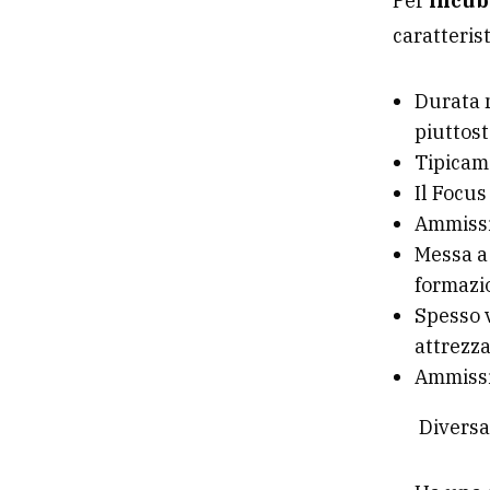
Per
incub
caratteris
Durata n
piuttost
Tipicam
Il Focus
Ammissi
Messa a 
formazi
Spesso v
attrezza
Ammissi
Diversa