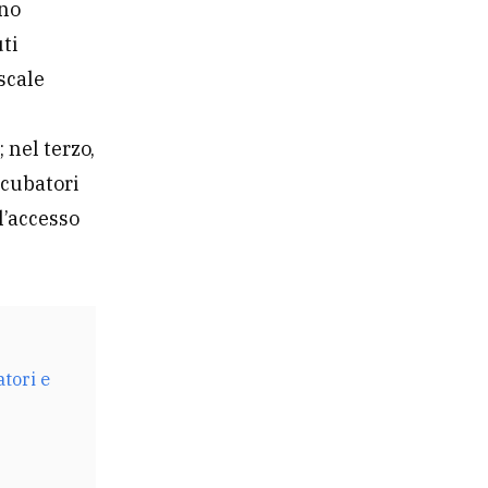
ono
uti
iscale
 nel terzo,
ncubatori
 l’accesso
atori e