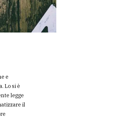
ne e
. Lo si è
ente legge
atizzare il
ore