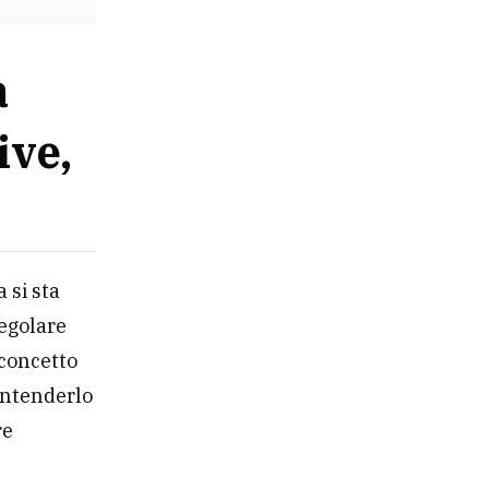
a
ive,
 si sta
regolare
 concetto
 intenderlo
re