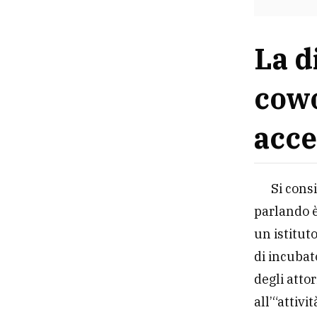
La di
cow
acce
Si cons
parlando è
un istitut
di incubat
degli atto
all’“attivit