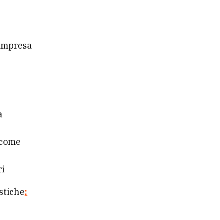
’impresa
a
e come
ri
stiche
: