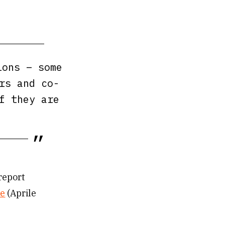
ions – some
rs and co-
f they are
report
re
(Aprile