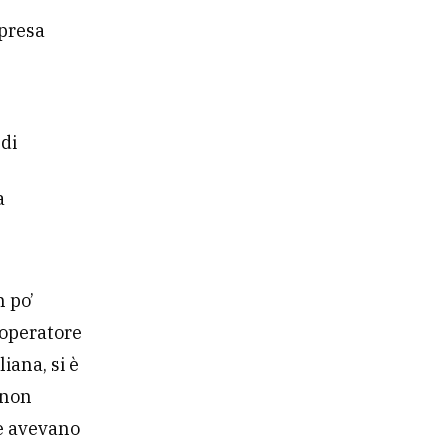
mpresa
di
a
n po’
 operatore
iana, si è
 non
he avevano