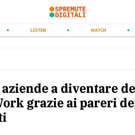
rso
ew Ways of Working
Prossimi eventi
Daily Orange Squeeze
Future Trends & Tech
Videospremute
Eventi passati
Audiospremute
Media partnership
Marketing & Co
LISTEN
WATCH
 aziende a diventare de
ork grazie ai pareri de
ti