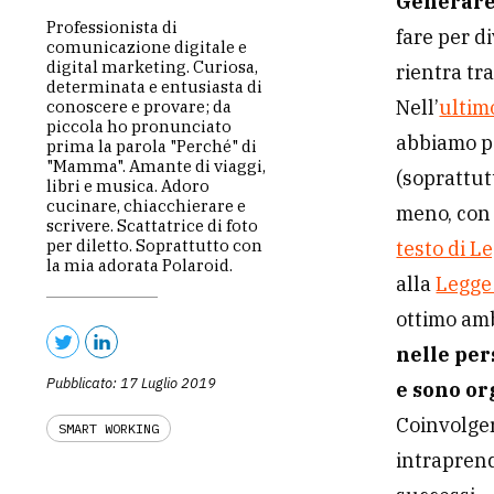
Generare
Professionista di
fare per d
comunicazione digitale e
digital marketing. Curiosa,
rientra tr
determinata e entusiasta di
Nell’
ultim
conoscere e provare; da
piccola ho pronunciato
abbiamo p
prima la parola "Perché" di
"Mamma". Amante di viaggi,
(soprattut
libri e musica. Adoro
cucinare, chiacchierare e
meno, con l
scrivere. Scattatrice di foto
per diletto. Soprattutto con
testo di L
la mia adorata Polaroid.
alla
Legge
ottimo amb
nelle per
Pubblicato: 17 Luglio 2019
e sono or
Coinvolger
SMART WORKING
intraprend