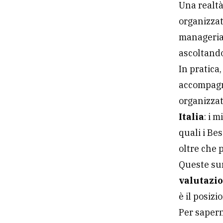
Una realtà
organizza
managerial
ascoltando
In pratica
accompagna
organizzat
Italia
: i 
quali i Be
oltre che p
Queste su
valutazi
è il posiz
Per saper