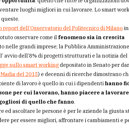
 opportunità
: quello che tutte le organizzazioni d
iventare luoghi migliori in cui lavorare. Lo smart wor
a queste.
o report dell’Osservatorio del Politecnico di Milano
in
otuto osservare come il
fenomeno sia in crescita
to nelle grandi imprese; la Pubblica Amministrazion
’ avvio dell’8% di progetti strutturati e la notizia del
egge sullo smart working
depositato in Senato per dar
 Madia del 2015
) e decenni di ricerche dimostrano c
iente di lavoro è quello in cui i dipendenti
hanno fi
sone per cui lavorano, hanno piacere a lavorare
gogliosi di quello che fanno
.
e ed ascoltare le persone è per le aziende la giusta 
ere per essere migliori, affrontare i cambiamenti e p