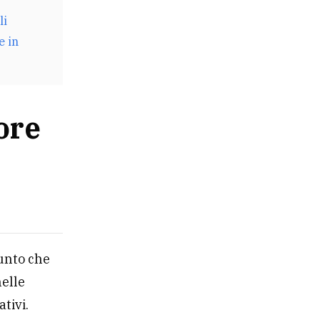
li
e in
ore
unto che
nelle
tivi.