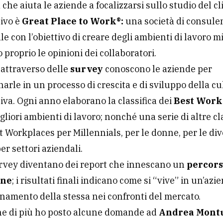
 che aiuta le aziende a focalizzarsi sullo studio del c
tivo è
Great Place to Work®:
una società di consule
e con l’obiettivo di creare degli ambienti di lavoro mi
 proprio le opinioni dei collaboratori.
, attraverso delle
survey
conoscono le aziende per
rle in un processo di crescita e di sviluppo della cu
iva. Ogni anno elaborano la classifica dei
Best Work
migliori ambienti di lavoro; nonché una serie di altre cl
st Workplaces per Millennials, per le donne, per le div
er settori aziendali.
rvey diventano dei report che innescano un
percors
one
; i risultati finali indicano come si “vive” in un’az
ionamento della stessa nei confronti del mercato.
ne di più ho posto alcune domande ad
Andrea Mont