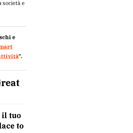
 società e
schi e
mart
ttività
“.
Great
il tuo
lace to