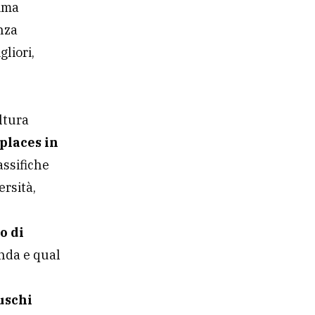
lima
nza
gliori,
ltura
places in
assifiche
ersità,
o di
ienda e qual
uschi