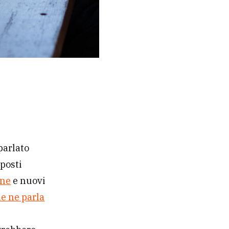
parlato
posti
one
e nuovi
e ne parla