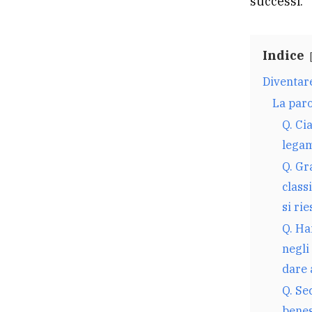
successi.
Indice
Diventare
La paro
Q. Ci
legam
Q. Gr
class
si ri
Q. Ha
negli
dare 
Q. Se
benes