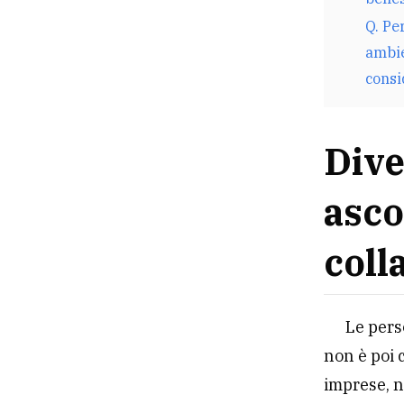
Q. Pe
ambie
consi
Dive
asco
coll
Le pers
non è poi 
imprese, n