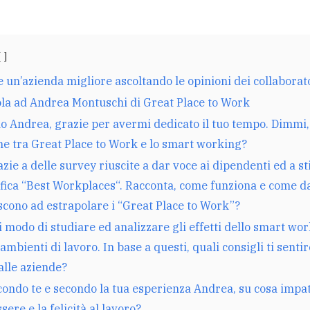
 un’azienda migliore ascoltando le opinioni dei collaborat
la ad Andrea Montuschi di Great Place to Work
ao Andrea, grazie per avermi dedicato il tuo tempo. Dimmi, 
e tra Great Place to Work e lo smart working?
azie a delle survey riuscite a dar voce ai dipendenti ed a st
ifica “Best Workplaces“. Racconta, come funziona e come d
escono ad estrapolare i “Great Place to Work”?
i modo di studiare ed analizzare gli effetti dello smart wo
 ambienti di lavoro. In base a questi, quali consigli ti sentir
alle aziende?
condo te e secondo la tua esperienza Andrea, su cosa impat
sere e la felicità al lavoro?