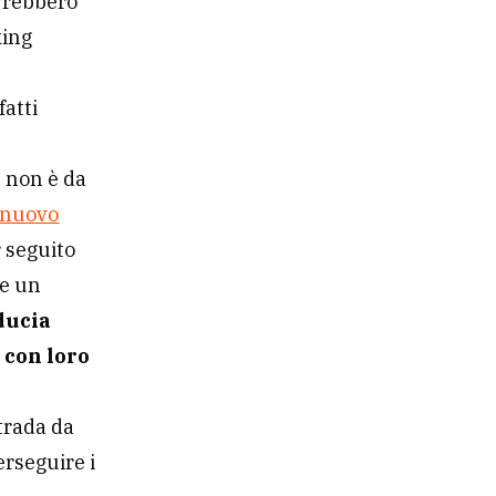
ovrebbero
king
fatti
e non è da
nuovo
 seguito
he un
ducia
 con loro
strada da
erseguire i