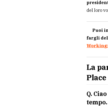
president
del loro v
Puoi i
fargli de
Working: 
La pa
Place
Q. Ciao
tempo. 