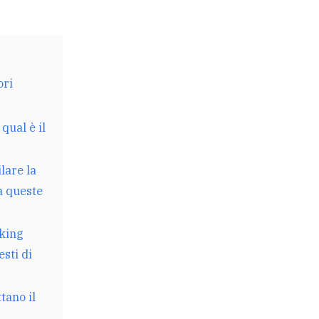
ori
qual è il
ilare la
a queste
rking
esti di
tano il