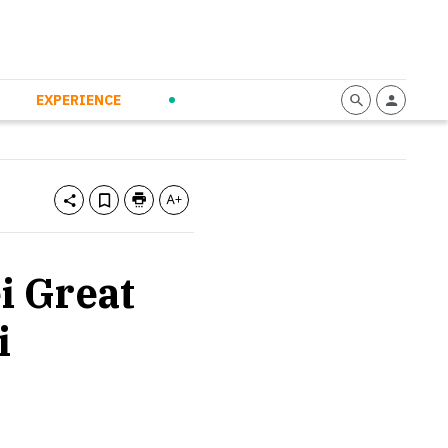
mmunication
Calendario
Personal Empowerment
News and Press
EXPERIENCE
i Great
i