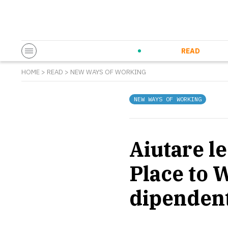
Startup & Entrepreneurship
Corporate Innovation
Eventi in co
N
READ
HOME
>
READ
>
NEW WAYS OF WORKING
NEW WAYS OF WORKING
Aiutare le
Place to W
dipenden