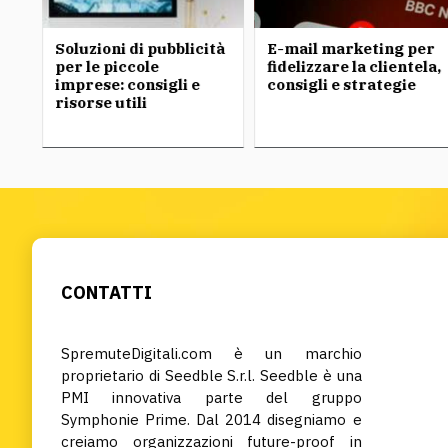
Soluzioni di pubblicità
E-mail marketing per
 è
per le piccole
fidelizzare la clientela,
va
imprese: consigli e
consigli e strategie
risorse utili
CONTATTI
SpremuteDigitali.com è un marchio
proprietario di Seedble S.r.l. Seedble è una
PMI innovativa parte del gruppo
Symphonie Prime. Dal 2014 disegniamo e
creiamo organizzazioni future-proof in