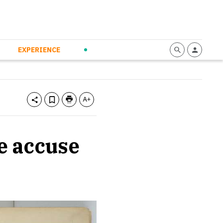
mmunication
Calendario
Personal Empowerment
News and Press
EXPERIENCE
e accuse