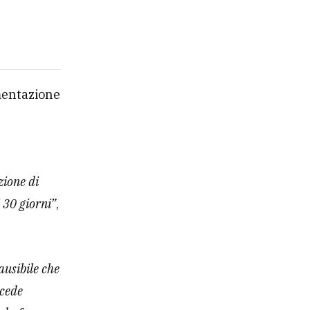
umentazione
zione di
 30 giorni”
,
ausibile che
ncede