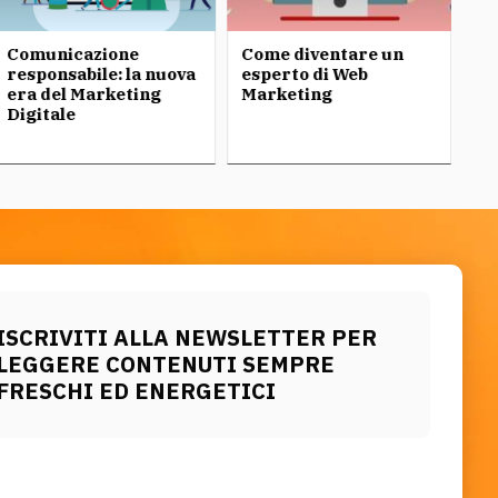
Comunicazione
Come diventare un
3 
responsabile: la nuova
esperto di Web
In
era del Marketing
Marketing
si
Digitale
ISCRIVITI ALLA NEWSLETTER PER
LEGGERE CONTENUTI SEMPRE
FRESCHI ED ENERGETICI