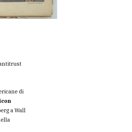
antitrust
ericane di
icon
berg a Wall
della