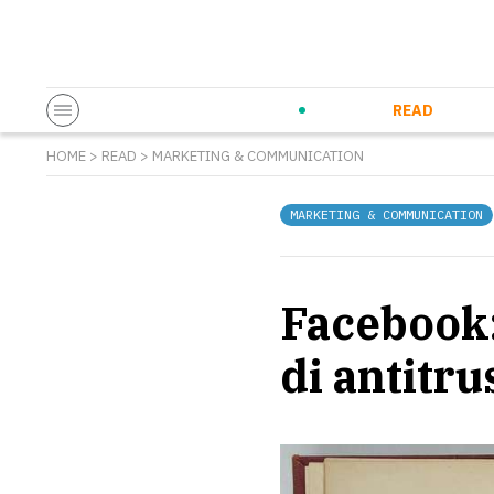
Startup & Entrepreneurship
Corporate Innovation
Eventi in co
N
READ
HOME
>
READ
>
MARKETING & COMMUNICATION
MARKETING & COMMUNICATION
Facebook
di antitru