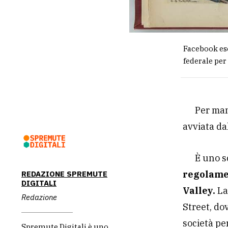
Facebook esc
federale per
Per man
avviata da
È uno s
regolamen
REDAZIONE SPREMUTE
DIGITALI
Valley.
La
Redazione
Street, do
società per
Spremute Digitali è uno