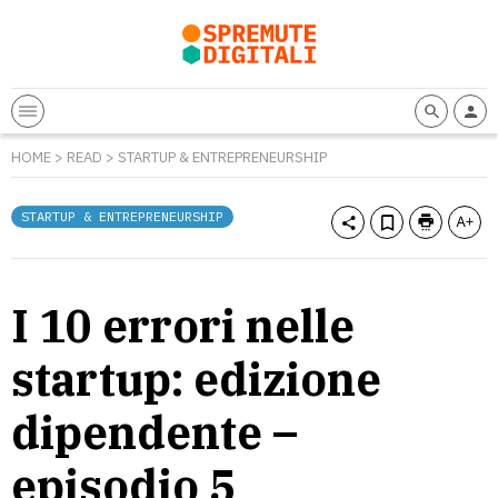
HOME
>
READ
>
STARTUP & ENTREPRENEURSHIP
STARTUP & ENTREPRENEURSHIP
I 10 errori nelle
startup: edizione
dipendente –
episodio 5