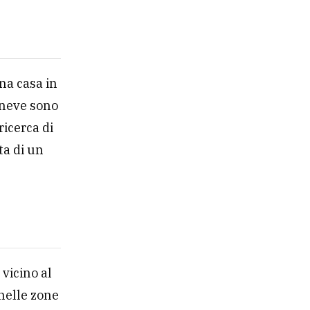
na casa in
a neve sono
ricerca di
tta di un
vicino al
 nelle zone