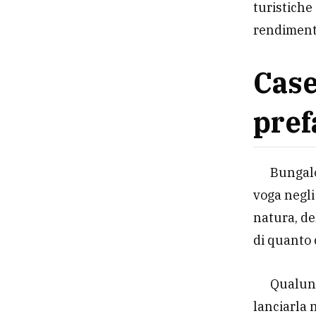
turistiche
rendimento
Case
pref
Bungalo
voga negli
natura, de
di quanto 
Qualunq
lanciarla n