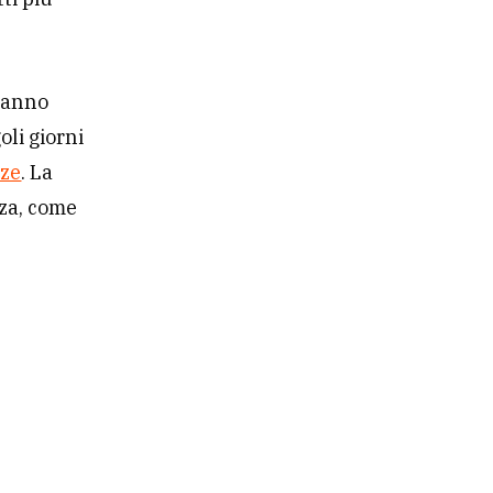
 hanno
oli giorni
nze
. La
nza, come