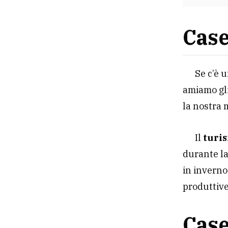
Case
Se c’è 
amiamo gli
la nostra
Il
turi
durante la
in inverno 
produttive
Case