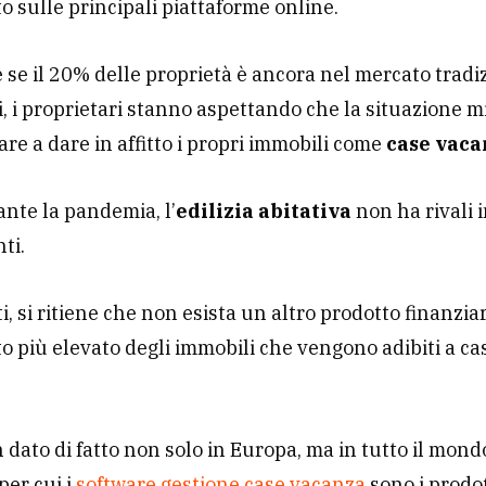
o sulle principali piattaforme online.
 se il 20% delle proprietà è ancora nel mercato tradi
ti, i proprietari stanno aspettando che la situazione m
are a dare in affitto i propri immobili come
case vaca
nte la pandemia, l’
edilizia abitativa
non ha rivali i
ti.
ti, si ritiene che non esista un altro prodotto finanzi
 più elevato degli immobili che vengono adibiti a ca
n dato di fatto non solo in Europa, ma in tutto il mon
per cui i
software gestione case vacanza
sono i prodot