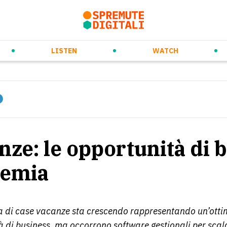
rso
ew Ways of Working
Prossimi eventi
Daily Orange Squeeze
Future Trends & Tech
Videospremute
Eventi passati
Audiospremute
Media partnership
Marketing & Co
LISTEN
WATCH
nze: le opportunità di 
demia
ta di case vacanze sta crescendo rappresentando un’ott
 di business, ma occorrono software gestionali per scal