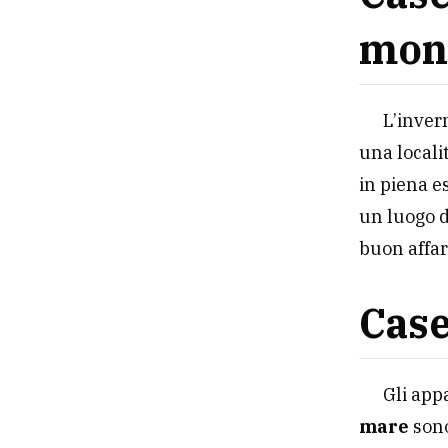
mon
L’inver
una locali
in piena e
un luogo d
buon affar
Case
Gli app
mare
sono