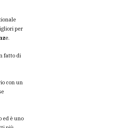
zionale
igliori per
nz
e.
n fatto di
ario con un
se
do ed è uno
ti più