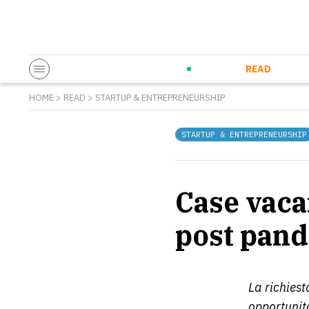
Startup & Entrepreneurship
Corporate Innovation
Eventi in co
N
READ
HOME
>
READ
>
STARTUP & ENTREPRENEURSHIP
STARTUP & ENTREPRENEURSHIP
Case vaca
post pan
La richies
opportunità