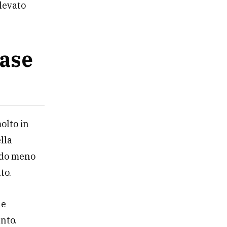
elevato
case
olto in
lla
endo meno
to.
he
ento.