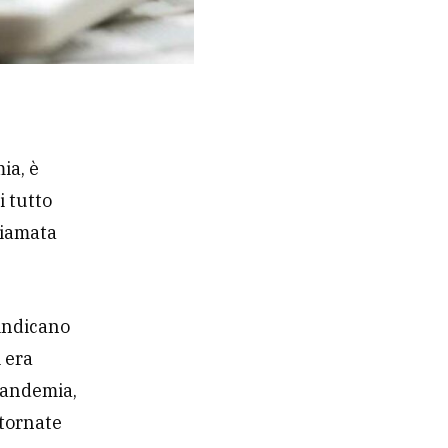
ia, è
i tutto
hiamata
 indicano
 era
pandemia,
 tornate