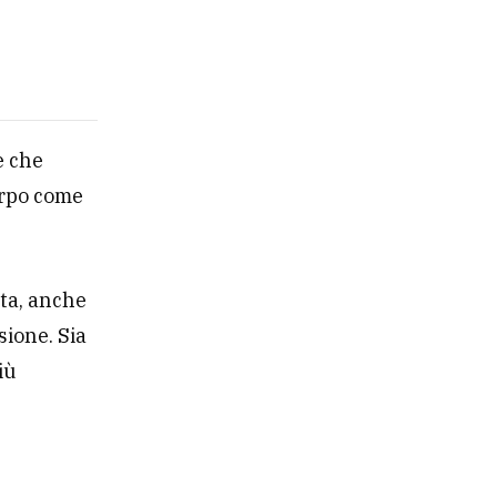
è che
orpo come
ita, anche
sione. Sia
iù