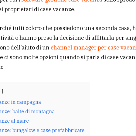
ai proprietari di case vacanze.
rché tutti coloro che possiedono una seconda casa,
ttività o hanno preso la decisione di affittarla per sing
gono dell’aiuto di un
channel manager per case vaca
he ci sono molte opzioni quando si parla di case vaca
o:
anze in campagna
anze: baite di montagna
anze al mare
anze: bungalow e case prefabbricate