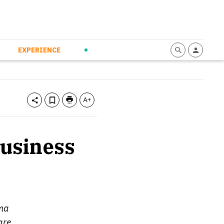
mmunication
Calendario
Personal Empowerment
News and Press
EXPERIENCE
business
ima
are.