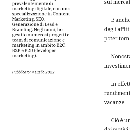
sul mercat
prevalentemente di
marketing digitale, con una
specializzazione in Content
Marketing, SEO,
E anche
Generazione di Lead e
degli affit
Branding. Negli anni, ho
gestito numerosi progetti e
poter torn
team di comunicazione e
marketing in ambito B2C,
B2B e B2D (developer
marketing).
Nonosta
investimen
Pubblicato: 4 Luglio 2022
In effet
rendimento
vacanze.
Ciò è u
dei motivi 