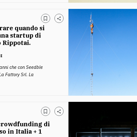
rare quando si
una startup di
o Rippotai.
NI
anni che con Seedble
a Fattory Srl. La
crowdfunding di
 in Italia + 1