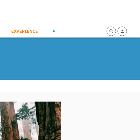
mmunication
Calendario
Personal Empowerment
News and Press
EXPERIENCE