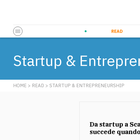
Startup & Entrepreneurship
Corporate Innovation
Eventi in co
N
READ
Startup & Entrepre
HOME
>
READ
> STARTUP & ENTREPRENEURSHIP
Da startup a Sca
succede quando 