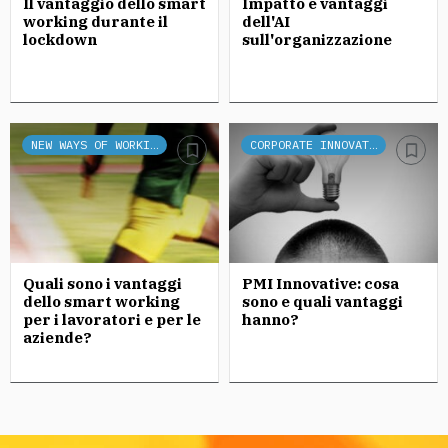
Il vantaggio dello smart
Impatto e vantaggi
working durante il
dell'AI
lockdown
sull'organizzazione
NEW WAYS OF WORKING
CORPORATE INNOVATION
Quali sono i vantaggi
PMI Innovative: cosa
dello smart working
sono e quali vantaggi
per i lavoratori e per le
hanno?
aziende?