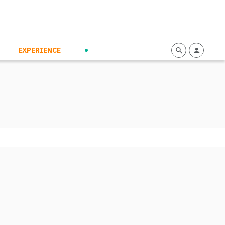
mmunication
Calendario
Personal Empowerment
News and Press
EXPERIENCE