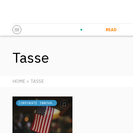
Startup & Entrepreneurship
Corporate Innovation
Eventi in co
N
READ
Tasse
HOME
> TASSE
CORPORATE INNOVATION