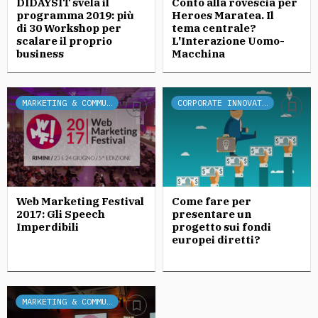
DIDAYSIT svela il
Conto alla rovescia per
programma 2019: più
Heroes Maratea. Il
di 30 Workshop per
tema centrale?
scalare il proprio
L'Interazione Uomo-
business
Macchina
MARKETING & COMMUNICATION
CORPORATE INNOVATION
Web Marketing Festival
Come fare per
2017: Gli Speech
presentare un
Imperdibili
progetto sui fondi
europei diretti?
MARKETING & COMMUNICATION