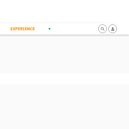
mmunication
Calendario
Personal Empowerment
News and Press
EXPERIENCE