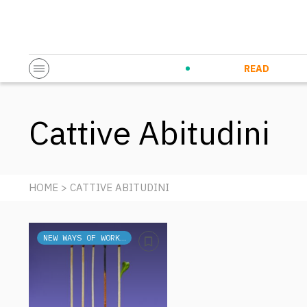
Startup & Entrepreneurship
Corporate Innovation
Eventi in co
N
READ
Cattive Abitudini
HOME
> CATTIVE ABITUDINI
NEW WAYS OF WORKING