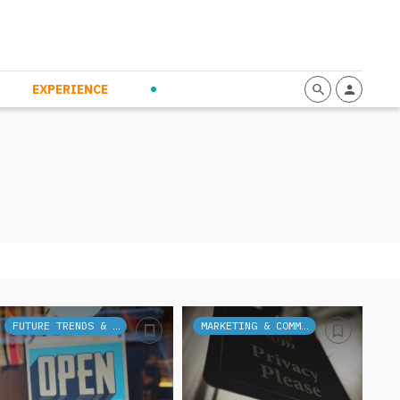
mmunication
Calendario
Personal Empowerment
News and Press
EXPERIENCE
FUTURE TRENDS & TECH
MARKETING & COMMUNICATION