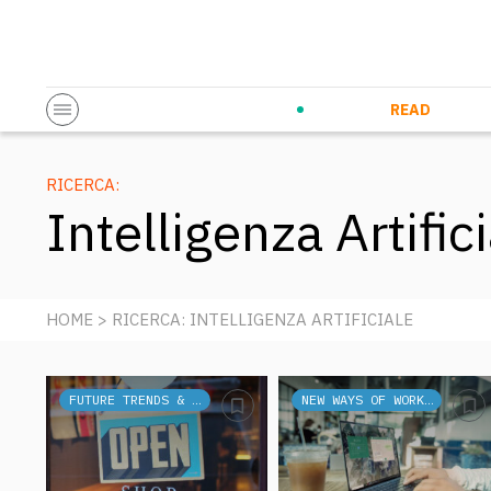
Startup & Entrepreneurship
Corporate Innovation
Eventi in co
N
READ
RICERCA:
Intelligenza Artific
HOME
> RICERCA: INTELLIGENZA ARTIFICIALE
FUTURE TRENDS & TECH
NEW WAYS OF WORKING