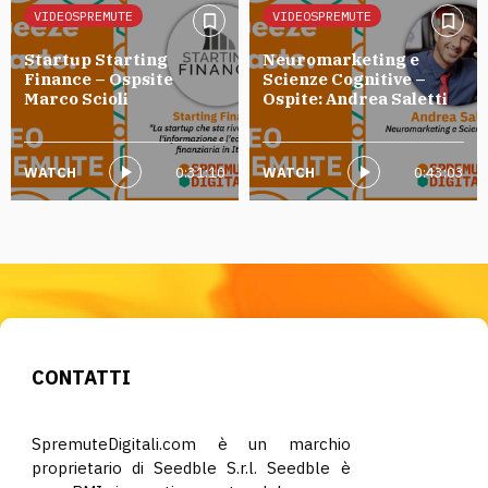
VIDEOSPREMUTE
VIDEOSPREMUTE
Startup Starting
Neuromarketing e
Finance – Ospsite
Scienze Cognitive –
Marco Scioli
Ospite: Andrea Saletti
WATCH
0:31:10
WATCH
0:43:03
CONTATTI
SpremuteDigitali.com è un marchio
proprietario di Seedble S.r.l. Seedble è