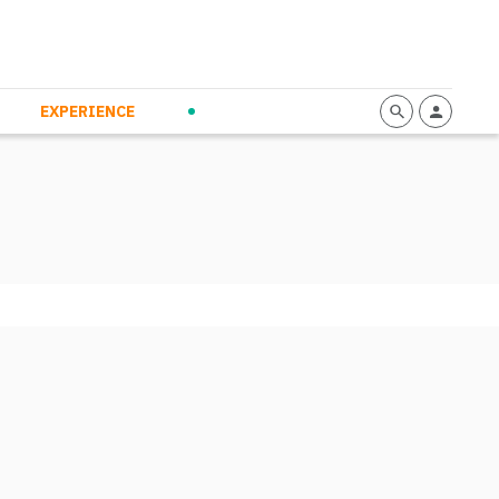
mmunication
Calendario
Personal Empowerment
News and Press
EXPERIENCE