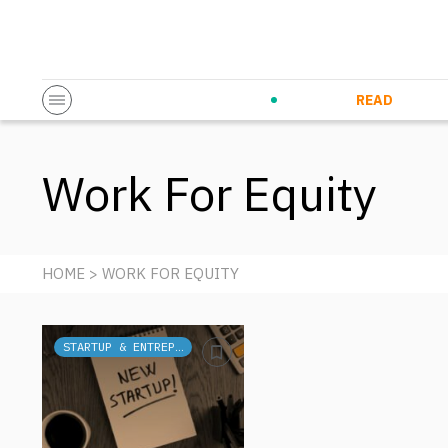
Startup & Entrepreneurship
Corporate Innovation
Eventi in co
N
READ
Work For Equity
HOME
> WORK FOR EQUITY
STARTUP & ENTREPRENEURSHIP