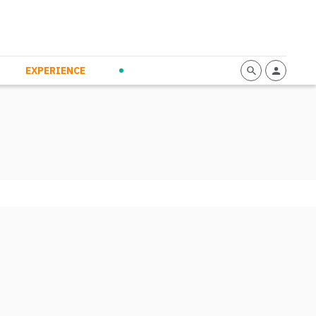
mmunication
Calendario
Personal Empowerment
News and Press
EXPERIENCE