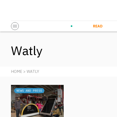
Startup & Entrepreneurship
Corporate Innovation
Eventi in co
N
READ
Watly
HOME
> WATLY
NEWS AND PRESS