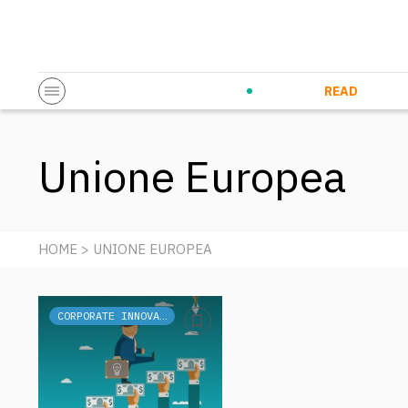
Startup & Entrepreneurship
Corporate Innovation
Eventi in co
N
READ
Unione Europea
HOME
> UNIONE EUROPEA
CORPORATE INNOVATION