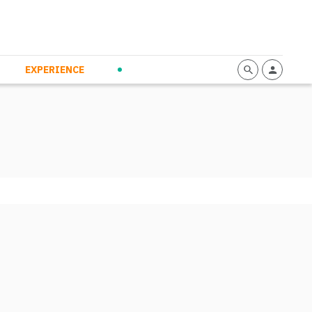
mmunication
Calendario
Personal Empowerment
News and Press
EXPERIENCE