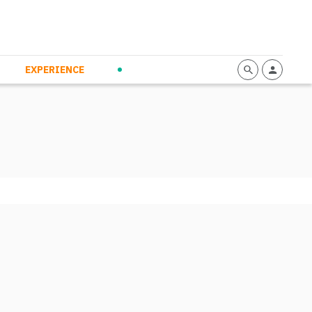
mmunication
Calendario
Personal Empowerment
News and Press
EXPERIENCE