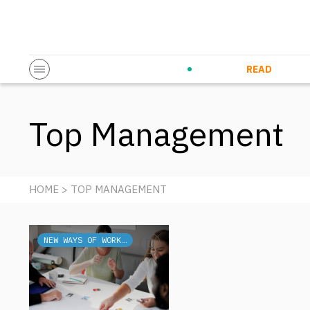
Startup & Entrepreneurship
Corporate Innovation
Eventi in co
N
READ
Top Management
HOME
> TOP MANAGEMENT
NEW WAYS OF WORKING