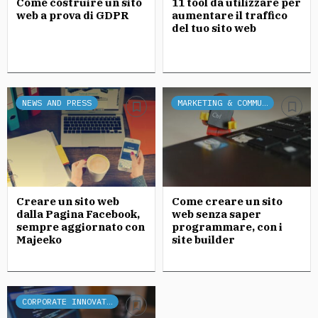
Come costruire un sito
11 tool da utilizzare per
web a prova di GDPR
aumentare il traffico
del tuo sito web
NEWS AND PRESS
MARKETING & COMMUNICATION
Creare un sito web
Come creare un sito
dalla Pagina Facebook,
web senza saper
sempre aggiornato con
programmare, con i
Majeeko
site builder
CORPORATE INNOVATION