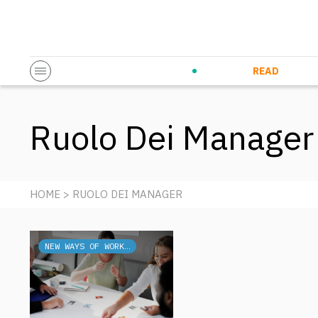
Startup & Entrepreneurship
Corporate Innovation
Eventi in co
N
READ
Ruolo Dei Manager
HOME
> RUOLO DEI MANAGER
NEW WAYS OF WORKING