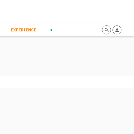
mmunication
Calendario
Personal Empowerment
News and Press
EXPERIENCE