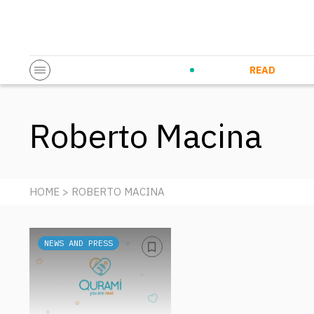
Startup & Entrepreneurship
Corporate Innovation
Eventi in co
N
READ
Roberto Macina
HOME
> ROBERTO MACINA
NEWS AND PRESS