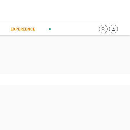
mmunication
Calendario
Personal Empowerment
News and Press
EXPERIENCE