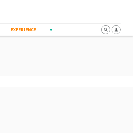
mmunication
Calendario
Personal Empowerment
News and Press
EXPERIENCE