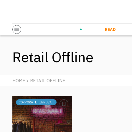
Startup & Entrepreneurship
Corporate Innovation
Eventi in co
N
READ
Retail Offline
HOME
> RETAIL OFFLINE
CORPORATE INNOVATION