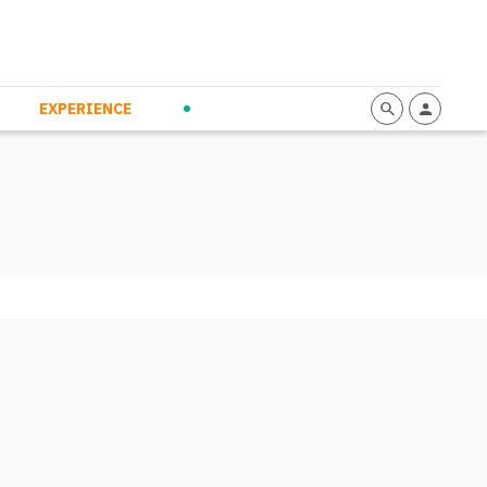
mmunication
Calendario
Personal Empowerment
News and Press
EXPERIENCE