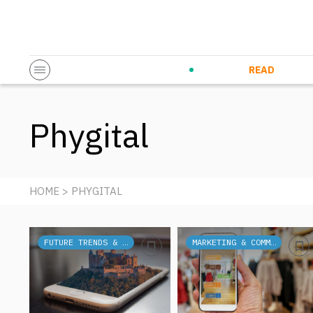
Startup & Entrepreneurship
Corporate Innovation
Eventi in co
N
READ
Phygital
HOME
> PHYGITAL
FUTURE TRENDS & TECH
MARKETING & COMMUNICATION