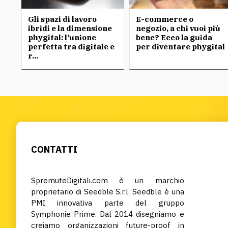
Gli spazi di lavoro
E-commerce o
ibridi e la dimensione
negozio, a chi vuoi più
phygital: l’unione
bene? Ecco la guida
perfetta tra digitale e
per diventare phygital
r...
CONTATTI
SpremuteDigitali.com è un marchio
proprietario di Seedble S.r.l. Seedble è una
PMI innovativa parte del gruppo
Symphonie Prime. Dal 2014 disegniamo e
creiamo organizzazioni future-proof in