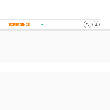
mmunication
Calendario
Personal Empowerment
News and Press
EXPERIENCE