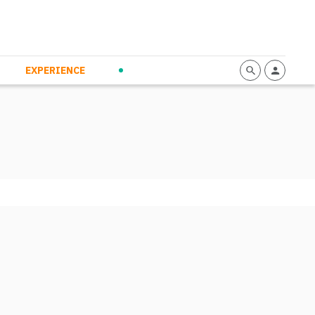
mmunication
Calendario
Personal Empowerment
News and Press
EXPERIENCE