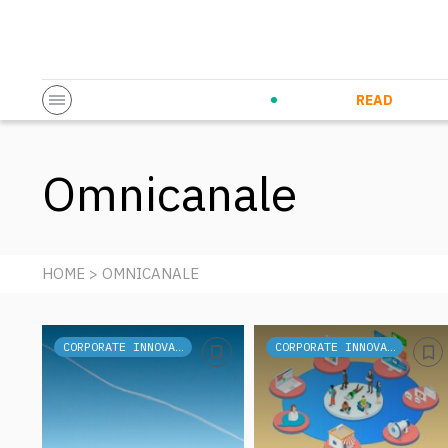
Startup & Entrepreneurship
Corporate Innovation
Eventi in co
N
READ
Omnicanale
HOME
> OMNICANALE
CORPORATE INNOVATION
CORPORATE INNOVATION