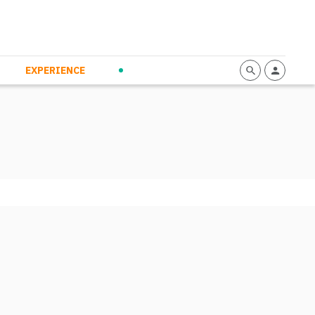
mmunication
Calendario
Personal Empowerment
News and Press
EXPERIENCE