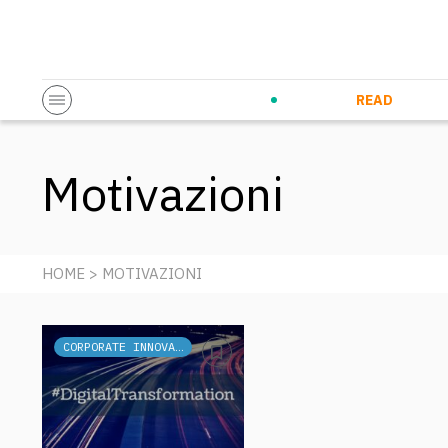
Startup & Entrepreneurship
Corporate Innovation
Eventi in co
N
READ
Motivazioni
HOME
> MOTIVAZIONI
CORPORATE INNOVATION