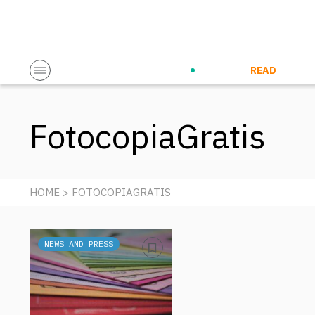
Startup & Entrepreneurship
Corporate Innovation
Eventi in co
N
READ
FotocopiaGratis
HOME
> FOTOCOPIAGRATIS
NEWS AND PRESS