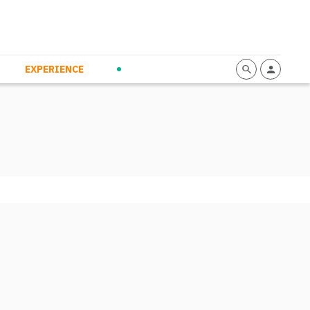
mmunication
Calendario
Personal Empowerment
News and Press
EXPERIENCE