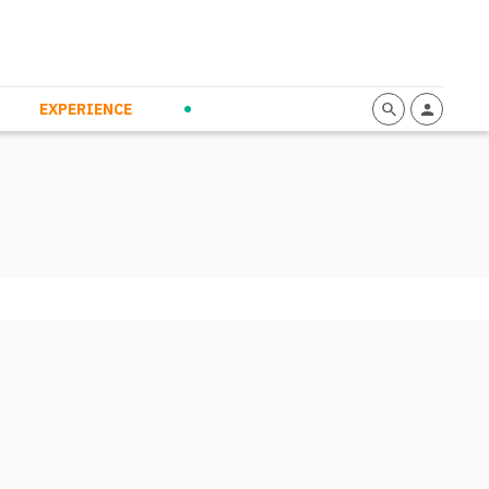
mmunication
Calendario
Personal Empowerment
News and Press
EXPERIENCE