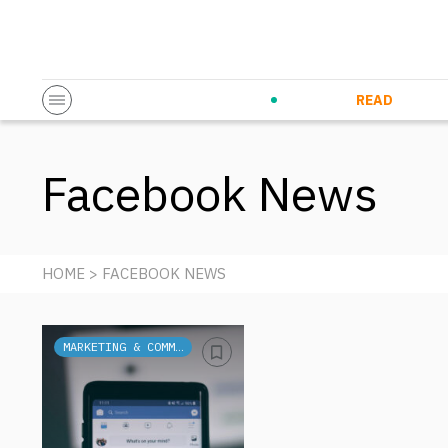
Startup & Entrepreneurship
Corporate Innovation
Eventi in co
N
READ
Facebook News
HOME
> FACEBOOK NEWS
MARKETING & COMMUNICATION