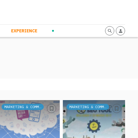
mmunication
Calendario
Personal Empowerment
News and Press
EXPERIENCE
MARKETING & COMMUNICATION
MARKETING & COMMUNICATION