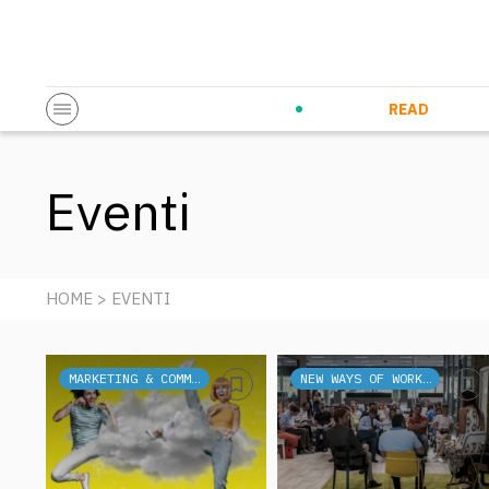
Startup & Entrepreneurship
Corporate Innovation
Eventi in co
N
READ
Eventi
HOME
> EVENTI
MARKETING & COMMUNICATION
NEW WAYS OF WORKING