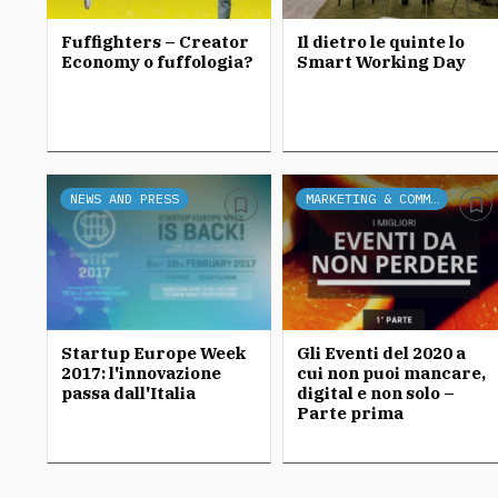
Fuffighters – Creator
Il dietro le quinte lo
Economy o fuffologia?
Smart Working Day
NEWS AND PRESS
MARKETING & COMMUNICATION
Startup Europe Week
Gli Eventi del 2020 a
2017: l'innovazione
cui non puoi mancare,
passa dall'Italia
digital e non solo –
Parte prima